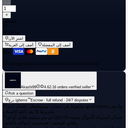
التسليم
Instant
اشترِ الآن
أضف إلى المفضلة
أضف إلى العربة
Payment held in escrow until you confirm delivery
Akashi99
4.62
·
16 orders
·
verified seller
Ask a question
™
Escrow · full refund · 24/7 disputes
درع igitems
الدفع محفوظ في حساب وسيط
تظل دفعتك لدى igitems ولا يتم
تحريرها إلا بعد تأكيد الاستلام.
ضمان استرداد الأموال بنسبة 100%
إذا لم يتم تسليم طلبك أو لم
يطابق الوصف، فستسترد أموالك بالكامل.