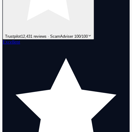
Trustpilot
12,431 reviews · ScamAdviser 100/100
Excellent