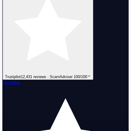
Trustpilot
12,431 reviews · ScamAdviser 100/100
Excellent