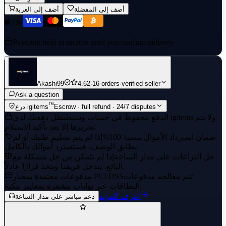
أضف إلى المفضلة
أضف إلى العربة
Payment held in escrow until you confirm delivery
Akashi99
4.62
·
16 orders
·
verified seller
Ask a question
™
Escrow · full refund · 24/7 disputes
درع igitems
الدفع محفوظ في حساب وسيط
تظل دفعتك لدى igitems ولا يتم
تحريرها إلا بعد تأكيد الاستلام.
ضمان استرداد الأموال بنسبة 100%
إذا لم يتم تسليم طلبك أو لم
يطابق الوصف، فستسترد أموالك بالكامل.
حل النزاعات على مدار الساعة
إذا لم تتمكن من حل مشكلة مع
البائع، يتدخل فريقنا ويتخذ قرارًا عادلاً.
تتم معالجة مدفوعات
مدفوعات معتمدة بمعيار PCI DSS
البطاقات عبر بوابات مشفرة بمعايير بنكية.
اعرف المزيد
دعم مباشر على مدار الساعة