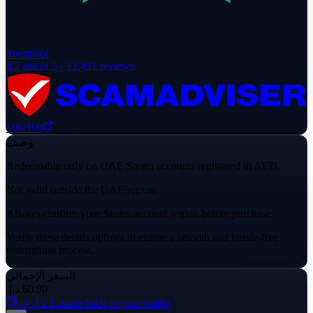
Trustpilot
4.7
out of 5 ·
12,431
reviews
100
/100
وصف
Redeemable only on UAE Steam accounts registered in AED.
Not valid outside the UAE region.
Always confirm your Steam account region before purchase.
Verify these details upfront to ensure a smooth and hassle-free
redemption process.
السعر الإجمالي
cash back to your wallet