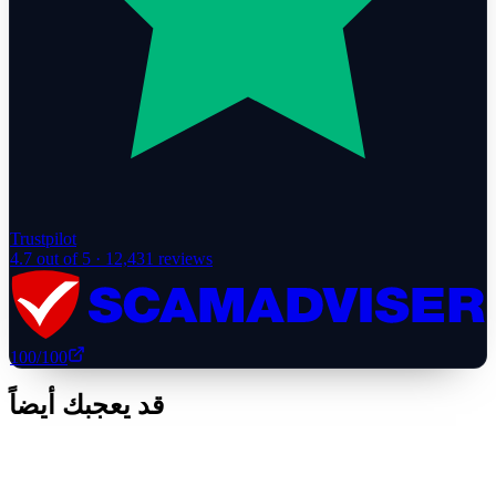
Trustpilot
4.7
out of 5 ·
12,431
reviews
100
/100
قد يعجبك أيضاً