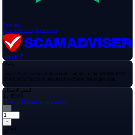
Trustpilot
4.7
out of 5 ·
12,431
reviews
100
/100
وصف
Just need your server, unique code, and nick name WORK FOR
SEA ONLY For LNA, you need to choose NA region first.
السعر الإجمالي
back to your wallet
التسليم