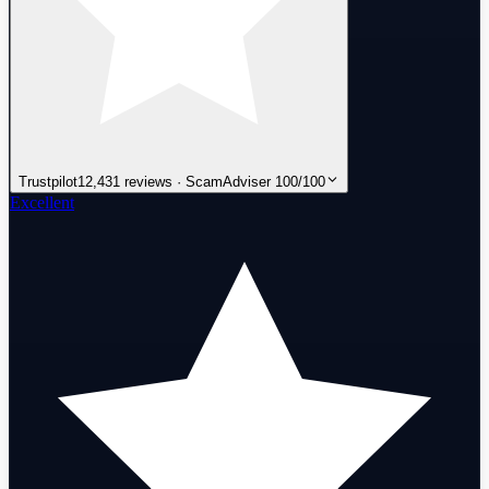
Trustpilot
12,431 reviews · ScamAdviser 100/100
Excellent