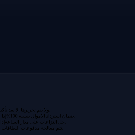
تظل دفعتك لدى igitems ولا يتم تحريرها إلا بعد تأكيد الاستلام.
إذا لم يتم تسليم طلبك أو لم يطابق الوصف، فستسترد أموالك بالكامل.
ضمان استرداد الأموال بنسبة 100%
إذا لم تتمكن من حل مشكلة مع البائع، يتدخل فريقنا ويتخذ قرارًا عادلاً.
حل النزاعات على مدار الساعة
تتم معالجة مدفوعات البطاقات عبر بوابات مشفرة بمعايير بنكية.