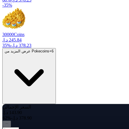
-
35
%
30000
Coins
35
%
-
6
+
عرض المزيد من Pokecoins
السعر الإجمالي
-62%