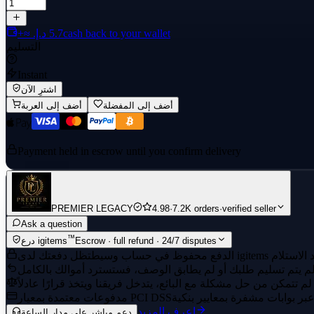
cash back to your wallet
التسليم
Instant
اشترِ الآن
أضف إلى المفضلة
أضف إلى العربة
Payment held in escrow until you confirm delivery
PREMIER LEGACY
4.98
·
7.2K orders
·
verified seller
Ask a question
™
Escrow · full refund · 24/7 disputes
درع igitems
الدفع محفوظ في حساب وسيط
مدفوعات معتمدة بمعيار PCI DSS
اعرف المزيد
دعم مباشر على مدار الساعة