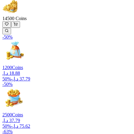
14500 Coins
-
50
%
1200
Coins
50
%
-
-
50
%
2500
Coins
50
%
-
-
63
%