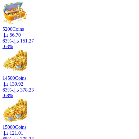
5200
Coins
63
%
-
-
63
%
14500
Coins
63
%
-
-
68
%
15000
Coins
68
%
-