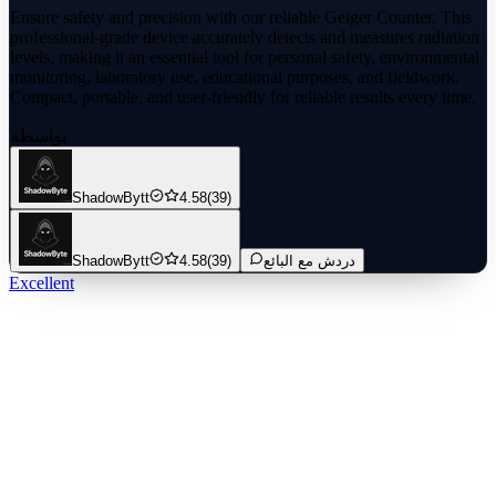
Ensure safety and precision with our reliable Geiger Counter. This
professional-grade device accurately detects and measures radiation
levels, making it an essential tool for personal safety, environmental
monitoring, laboratory use, educational purposes, and fieldwork.
Compact, portable, and user-friendly for reliable results every time.
بواسطة
ShadowBytt
4.58
(39)
دردش مع البائع
(39)
4.58
ShadowBytt
Excellent