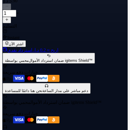
×
التسليم
Instant
اشترِ الآن
اربح
≈ ‏0.2 د.إ.‏
استرداد نقدي
محمي بواسطة igitems Shield™
ضمان استرداد الأموال
خيارات دفع سريعة
دعم مباشر على مدار الساعة
نحن هنا دائمًا للمساعدة
محمي بواسطة igitems Shield™
ضمان استرداد الأموال
خيارات دفع سريعة