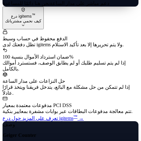
دعم مباشر على مدار الساعة
نحن هنا دائمًا للمساعدة
™
درع igitems
كيف نحمي مشترياتك
الدفع محفوظ في حساب وسيط
تظل دفعتك لدى igitems ولا يتم تحريرها إلا بعد تأكيد الاستلام.
ضمان استرداد الأموال بنسبة 100%
إذا لم يتم تسليم طلبك أو لم يطابق الوصف، فستسترد أموالك
بالكامل.
حل النزاعات على مدار الساعة
إذا لم تتمكن من حل مشكلة مع البائع، يتدخل فريقنا ويتخذ قرارًا
عادلاً.
مدفوعات معتمدة بمعيار PCI DSS
تتم معالجة مدفوعات البطاقات عبر بوابات مشفرة بمعايير بنكية.
™
→
تعرف على المزيد حول درع igitems
وصف
Geiger Counter