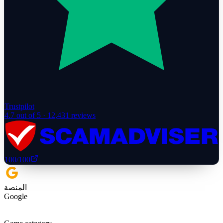
Trustpilot
4.7
out of 5 ·
12,431
reviews
100
/100
المنصة
Google