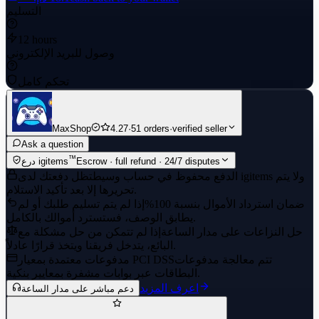
التسليم
12 hours
وصول للبريد الإلكتروني
تحكم كامل
MaxShop
4.27
·
51 orders
·
verified seller
Ask a question
™
Escrow · full refund · 24/7 disputes
درع igitems
الدفع محفوظ في حساب وسيط
تظل دفعتك لدى igitems ولا يتم
تحريرها إلا بعد تأكيد الاستلام.
ضمان استرداد الأموال بنسبة 100%
إذا لم يتم تسليم طلبك أو لم
يطابق الوصف، فستسترد أموالك بالكامل.
حل النزاعات على مدار الساعة
إذا لم تتمكن من حل مشكلة مع
البائع، يتدخل فريقنا ويتخذ قرارًا عادلاً.
تتم معالجة مدفوعات
مدفوعات معتمدة بمعيار PCI DSS
البطاقات عبر بوابات مشفرة بمعايير بنكية.
اعرف المزيد
دعم مباشر على مدار الساعة