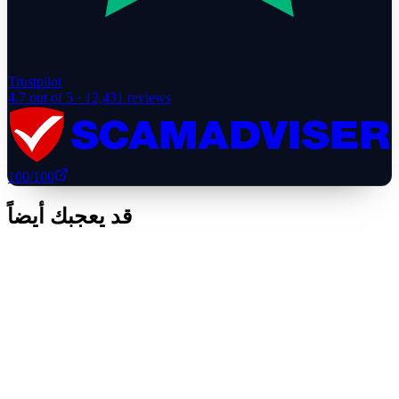
Trustpilot
4.7
out of 5 ·
12,431
reviews
100
/100
قد يعجبك أيضاً