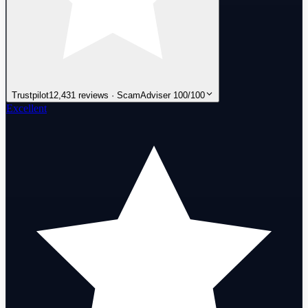
Trustpilot
12,431 reviews · ScamAdviser 100/100
Excellent