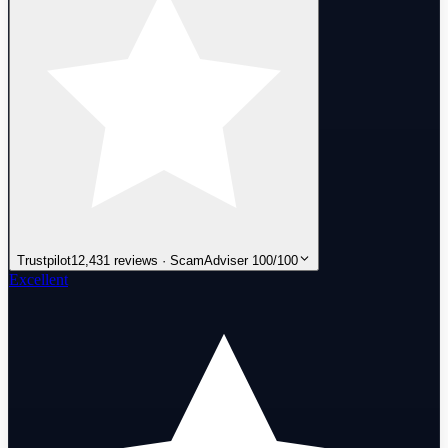
Trustpilot
12,431 reviews · ScamAdviser 100/100
Excellent