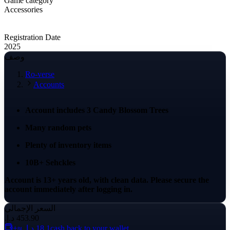
Game category
Accessories
Registration Date
2025
وصف
Ro-verse
Accounts
Account includes 3 Candy Blossom Trees
Many random pets
Plenty of inventory items
10B+ Sehckles
Account is 13+ years old, with clean data.
Please secure the
account immediately after logging in.
السعر الإجمالي
cash back to your wallet