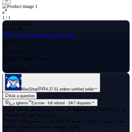
1 / 1
السعر الإجمالي
cash back to your wallet
التسليم
12 hours
وصول للبريد الإلكتروني
تحكم كامل
MaxShop
4.27
·
51 orders
·
verified seller
Ask a question
™
Escrow · full refund · 24/7 disputes
درع igitems
الدفع محفوظ في حساب وسيط
تظل دفعتك لدى igitems ولا يتم
تحريرها إلا بعد تأكيد الاستلام.
ضمان استرداد الأموال بنسبة 100%
إذا لم يتم تسليم طلبك أو لم
يطابق الوصف، فستسترد أموالك بالكامل.