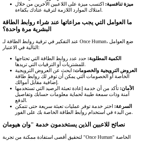
ميزة تنافسية:
اكتسب ميزة على اللاعبين الآخرين من خلال
امتلاك الموارد اللازمة لترقية عتادك بكفاءة.
ما العوامل التي يجب مراعاتها عند شراء روابط الطاقة
البشرية مرة واحدة؟
عند التفكير في ترقية روابط الطاقة لـ Once Human، ضع العوامل
التالية في الاعتبار:
الكمية المطلوبة:
حدد عدد روابط الطاقة التي تحتاجها
للمشتريات أو الترقيات التي تريدها.
العروض الترويجية والخصومات:
ابحث عن العروض الترويجية
الخاصة أو الخصومات التي يمكن أن توفر لك روابط طاقة
إضافية مقابل أموالك.
الأمان:
تأكد من أن خدمة إعادة تعبئة الرصيد التي تستخدمها
آمنة وذات سمعة طيبة لحماية معلومات حسابك وتفاصيل
الدفع.
السرعة:
اختر خدمة توفر عمليات تعبئة سريعة حتى تتمكن
من البدء في استخدام روابط الطاقة الخاصة بك على الفور.
نصائح للاعبين الذين يستخدمون خدمة "وان هيومان
لتحقيق أقصى استفادة ممكنة من تجربة "Once Human" الخاصة