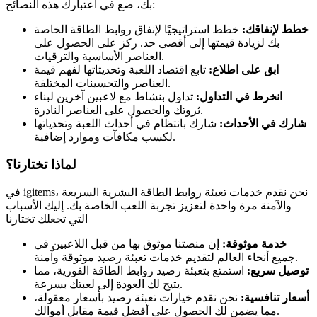
بك، ضع في اعتبارك هذه النصائح:
خطط لإنفاقك:
خطط استراتيجيًا لإنفاق روابط الطاقة الخاصة
بك لزيادة قيمتها إلى أقصى حد. ركز على الحصول على
العناصر الأساسية والترقيات.
ابق على اطلاع:
تابع اقتصاد اللعبة وتحديثاتها لفهم قيمة
العناصر والتحسينات المختلفة.
انخرط في التداول:
تداول بنشاط مع لاعبين آخرين لبناء
ثروتك والحصول على العناصر النادرة.
شارك في الأحداث:
شارك بانتظام في أحداث اللعبة وتحدياتها
لكسب مكافآت وموارد إضافية.
لماذا تختارنا؟
في igitems، نحن نقدم خدمات تعبئة روابط الطاقة البشرية السريعة
والآمنة مرة واحدة لتعزيز تجربة اللعب الخاصة بك. إليك الأسباب
التي تجعلك تختارنا
خدمة موثوقة:
إن منصتنا موثوق بها من قبل اللاعبين في
جميع أنحاء العالم لتقديم خدمات تعبئة رصيد موثوقة وآمنة.
توصيل سريع:
استمتع بتعبئة رصيد روابط الطاقة الفورية، مما
يتيح لك العودة إلى لعبتك بسرعة.
أسعار تنافسية:
نحن نقدم خيارات تعبئة رصيد بأسعار معقولة،
مما يضمن لك الحصول على أفضل قيمة مقابل أموالك.