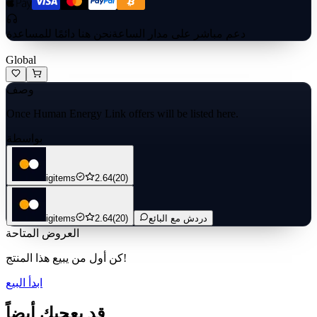
دعم مباشر على مدار الساعة
نحن هنا دائمًا للمساعدة
Global
وصف
Once Human Energy Link offers will be listed here.
بواسطة
igitems
2.64
(20)
دردش مع البائع
(20)
2.64
igitems
العروض المتاحة
كن أول من يبيع هذا المنتج!
ابدأ البيع
قد يعجبك أيضاً