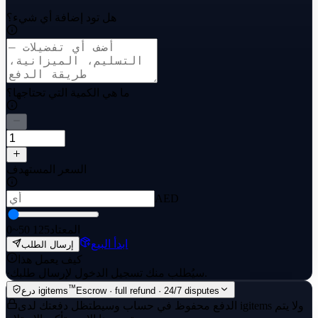
هل تود إضافة أي شيء؟
ما هي الكمية التي تحتاجها؟
السعر المستهدف
AED
~50 المعتاد
125
0
ابدأ البيع
إرسال الطلب
كيف يعمل هذا
سيُطلب منك تسجيل الدخول لإرسال طلبك.
·
™
Escrow · full refund · 24/7 disputes
درع igitems
الدفع محفوظ في حساب وسيط
تظل دفعتك لدى igitems ولا يتم