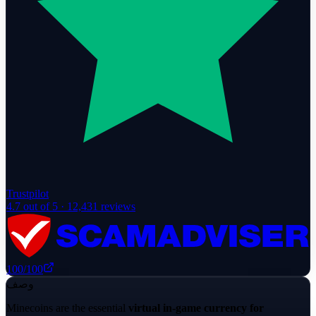
Trustpilot
4.7
out of 5 ·
12,431
reviews
100
/100
وصف
Minecoins are the essential
virtual in-game currency for