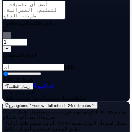
ما هي الكمية التي تحتاجها؟
السعر المستهدف
AED
~50 المعتاد
125
0
ابدأ البيع
إرسال الطلب
كيف يعمل هذا
سيُطلب منك تسجيل الدخول لإرسال طلبك.
·
™
Escrow · full refund · 24/7 disputes
درع igitems
الدفع محفوظ في حساب وسيط
تظل دفعتك لدى igitems ولا يتم
تحريرها إلا بعد تأكيد الاستلام.
ضمان استرداد الأموال بنسبة 100%
إذا لم يتم تسليم طلبك أو لم
يطابق الوصف، فستسترد أموالك بالكامل.