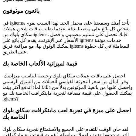
بائعون موثوقون
في igitems، نأخذ أمنك وسمعتنا على محمل الجد. لهذا السبب نقوم
بفحص كل بائع على منصتنا بدقة. عندما تطلب باقات شحن عملات
سكاي بلوك من igitems، فإنك تحصل على تسليم مضمون وأفضل
الأسعار عبر الإنترنت. يقدم كل بائع على igitems خدمات موثقة
يمكنك الوثوق بها، مع مراقبة فريق igitems للمعاملة في كل خطوة
على الطريق.
قيمة لميزانية الألعاب الخاصة بك
احصل على باقات عملات سكاي بلوك رخيصة لتناسب ميزانيتك.
وفر المال من سعر التجزئة القياسي للعملات من السوق الرسمي
واحصل عليها من بائعينا الموثوقين بدلاً من ذلك! لماذا تدفع أكثر بينما
يمكنك الحصول على قيمة مضافة لتجربة ماينكرافت الخاصة بك مع
igitems؟
احصل على ميزة في تجربة لعب ماينكرافت سكاي بلوك
الخاصة بك
لقد حان الوقت للتقدم على الجميع والاستمتاع بتجربة سكاي بلوك
التي تستحقها. تزود بالعملات وانطلق! قم بترقية تجربة ماينكرافت