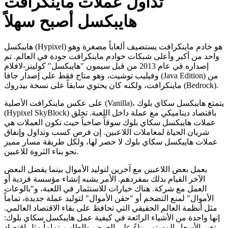
تداول عملات ماينكرافت
هايبكسل أصبح سهلاً
هايبكسل (Hypixel) هو خادم ماينكرافت يستضيف ألعاباً مصغرة وهو
واحد من أكبر وأعلى شبكات خوادم ماينكرافت جودة في العالم. تم
إصداره في عام 2013 من قبل سيمون "هايبكسل" كولينز-لافلام
وفيليب توشيت، وهو متاح فقط على إصدار جافا (Java Edition) من
ماينكرافت، ولكنه كان يحتوي سابقاً على نسخة بيدروك (Bedrock).
على عكس ماينكرافت الأصلية (Vanilla)، يتمتع هايبكسل سكاي بلوك
(Hypixel SkyBlock) باقتصاد ديناميكي مع عملة داخل اللعبة. تخلق
عملات هايبكسل سكاي بلوك سوقاً صاخباً حيث تكون العملات هي
شريان الحياة لمعاملات اللاعبين. إن فرص كسب وتداول وإنفاق
عملات هايبكسل سكاي بلوك لا حصر لها، ولكل طريقة مسار مميز
نحو بناء الثروة للاعبين.
يعمل بعض اللاعبين مع آخرين لتوليد الأموال بينما يفضل البعض
الآخر القيام بذلك بمفردهم. الأمر يشبه إنشاء مؤسسة فردية أو
العمل مع شركة. هناك خيارات للاستثمار في اللعبة، و"بالوعات
الأموال" لمنع التضخم أو "حقن الأموال" لتوليد عملة جديدة، تماماً
مثل أنظمة العالم الحقيقي التي تحافظ على بقاء الاقتصاد العالمي.
إنها واحدة من الأشياء الرائعة في كيفية عمل هايبكسل سكاي بلوك:
تغير الأسعار المستمر بناءً على العرض والطلب، تماماً مثل اقتصاد