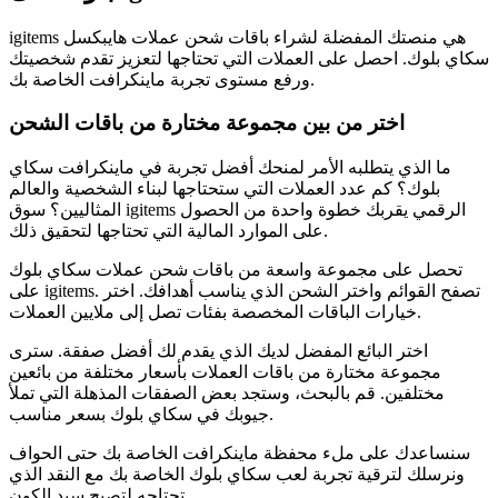
igitems هي منصتك المفضلة لشراء باقات شحن عملات هايبكسل
سكاي بلوك. احصل على العملات التي تحتاجها لتعزيز تقدم شخصيتك
ورفع مستوى تجربة ماينكرافت الخاصة بك.
اختر من بين مجموعة مختارة من باقات الشحن
ما الذي يتطلبه الأمر لمنحك أفضل تجربة في ماينكرافت سكاي
بلوك؟ كم عدد العملات التي ستحتاجها لبناء الشخصية والعالم
المثاليين؟ سوق igitems الرقمي يقربك خطوة واحدة من الحصول
على الموارد المالية التي تحتاجها لتحقيق ذلك.
تحصل على مجموعة واسعة من باقات شحن عملات سكاي بلوك
على igitems. تصفح القوائم واختر الشحن الذي يناسب أهدافك. اختر
خيارات الباقات المخصصة بفئات تصل إلى ملايين العملات.
اختر البائع المفضل لديك الذي يقدم لك أفضل صفقة. سترى
مجموعة مختارة من باقات العملات بأسعار مختلفة من بائعين
مختلفين. قم بالبحث، وستجد بعض الصفقات المذهلة التي تملأ
جيوبك في سكاي بلوك بسعر مناسب.
سنساعدك على ملء محفظة ماينكرافت الخاصة بك حتى الحواف
ونرسلك لترقية تجربة لعب سكاي بلوك الخاصة بك مع النقد الذي
تحتاجه لتصبح سيد الكون.