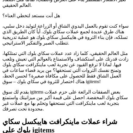
العالم الحقيقي.
هل أنت مستعد لتخطي العناء؟
سواء كنت تقوم بالعمل اليدوي الشاق أو الزراعة لتوليد دخل سلبي،
هناك طرق عديدة لجمع عملات سكاي بلوك. أياً كان الطريق الذي
تسلكه، فإن بناء الثروة في هايبكسل سكاي بلوك هو عملية تدريجية
تتطلب الصبر والتفكير الاستراتيجي.
مثل العالم الحقيقي، كلما زاد عدد عملات سكاي بلوك التي تمتلكها،
زادت قدرتك على استكشاف والاستمتاع بالعوالم التي تعيش وتلعب
فيها. لماذا لا ترفع القيود عن تجربة لعب ماينكرافت سكاي بلوك
وتمنح نفسك الثروات التي تستحقها؟ من يريد قضاء ساعات في
العمل الشاق فقط للحصول على مكافأة صغيرة؟ لحسن الحظ،
هناك اختصار للثروة في سكاي بلوك – سوق igitems!
يقدم لك سوق igitems بعض الصفقات الرائعة على حزم عملات
سكاي بلوك المخفضة. احصل على قيمة أكبر من ميزانيتك واستمتع
بتجربة لعب ماينكرافت التي تستحقها وتحلم بها مع عملات غير
محدودة تحت تصرفك.
شراء عملات ماينكرافت هايبكسل سكاي
بلوك على igitems