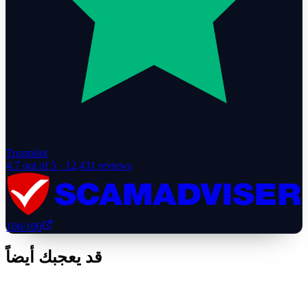
Trustpilot
4.7
out of 5 ·
12,431
reviews
100
/100
قد يعجبك أيضاً