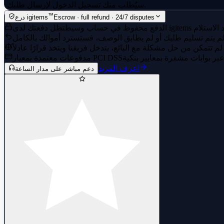
سيُطلب منك تسجيل الدخول لإرسال طلبك.
·
™
Escrow · full refund · 24/7 disputes
درع igitems
الدفع محفوظ في حساب وسيط
مدفوعات معتمدة بمعيار PCI DSS
اعرف المزيد
دعم مباشر على مدار الساعة