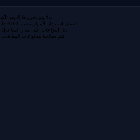
تظل دفعتك لدى igitems ولا يتم تحريرها إلا بعد تأكيد الاستلام.
إذا لم يتم تسليم طلبك أو لم يطابق الوصف، فستسترد أموالك بالكامل.
ضمان استرداد الأموال بنسبة 100%
إذا لم تتمكن من حل مشكلة مع البائع، يتدخل فريقنا ويتخذ قرارًا عادلاً.
حل النزاعات على مدار الساعة
تتم معالجة مدفوعات البطاقات عبر بوابات مشفرة بمعايير بنكية.