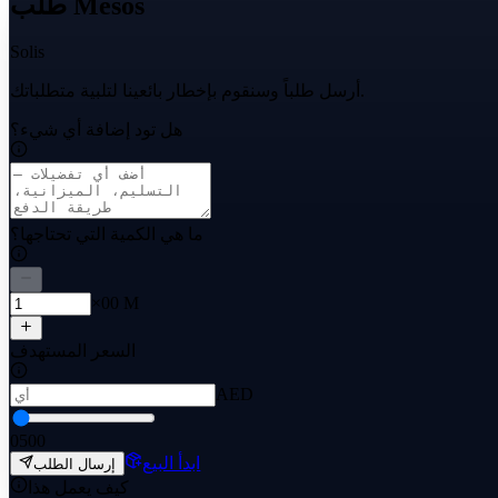
طلب Mesos
Solis
أرسل طلباً وسنقوم بإخطار بائعينا لتلبية متطلباتك.
هل تود إضافة أي شيء؟
ما هي الكمية التي تحتاجها؟
×00 M
السعر المستهدف
AED
0
500
ابدأ البيع
إرسال الطلب
كيف يعمل هذا