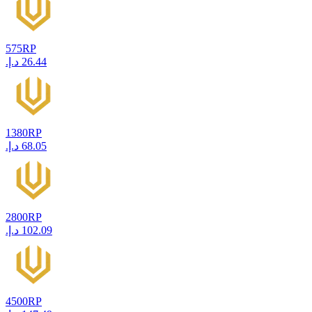
575
RP
1380
RP
2800
RP
4500
RP