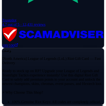
Trustpilot
4.7
out of 5 ·
12,431
reviews
100
/100
وصف
[North America] League of Legends (LoL) Riot Gift Card — Fast
Delivery
Ready to stock up on RP? Upgrade your League of Legends and
Teamfight Tactics experience instantly! Use this digital Riot Gift
Card to safely add premium points to your account and unlock the
newest champions, skins, chromas, event passes, and Hextech loot.
⚡ Why Choose This Shop?
100% Genuine Riot Keys: All codes are completely official,