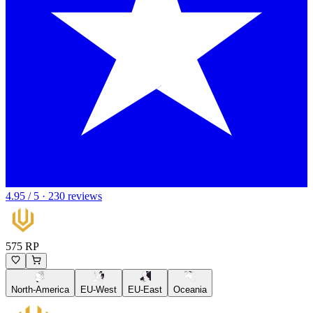
4.95 / 5 · 230 reviews
575 RP
North-America
EU-West
EU-East
Oceania