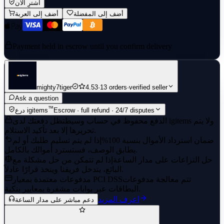
اشترِ الآن
أضف إلى المفضلة
أضف إلى العربة
Payment held in escrow until you confirm delivery
mighty7tiger
4.53
·
13 orders
·
verified seller
Ask a question
™
Escrow · full refund · 24/7 disputes
درع igitems
الدفع محفوظ في حساب وسيط
تظل دفعتك لدى igitems ولا يتم
تحريرها إلا بعد تأكيد الاستلام.
ضمان استرداد الأموال بنسبة 100%
إذا لم يتم تسليم طلبك أو لم
يطابق الوصف، فستسترد أموالك بالكامل.
حل النزاعات على مدار الساعة
إذا لم تتمكن من حل مشكلة مع
البائع، يتدخل فريقنا ويتخذ قرارًا عادلاً.
تتم معالجة مدفوعات
مدفوعات معتمدة بمعيار PCI DSS
البطاقات عبر بوابات مشفرة بمعايير بنكية.
اعرف المزيد
دعم مباشر على مدار الساعة