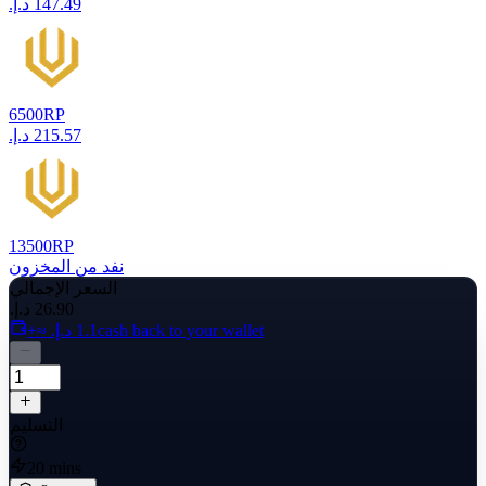
6500
RP
13500
RP
نفد من المخزون
السعر الإجمالي
cash back to your wallet
التسليم
20 mins