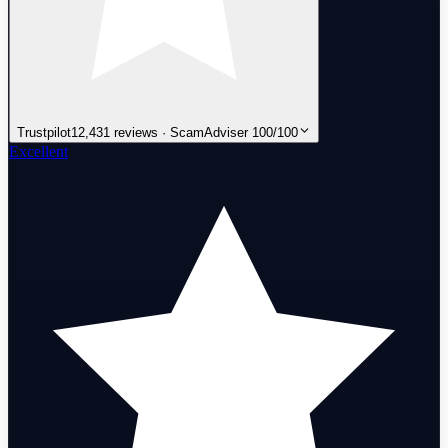
Trustpilot
12,431 reviews · ScamAdviser 100/100
Excellent