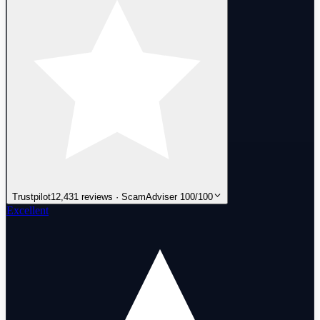
Trustpilot
12,431 reviews · ScamAdviser 100/100
Excellent