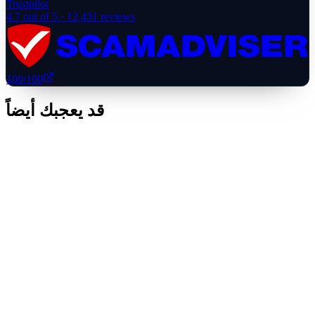
Trustpilot
4.7
out of 5 ·
12,431
reviews
100
/100
قد يعجبك أيضاً