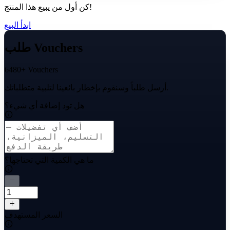
كن أول من يبيع هذا المنتج!
ابدأ البيع
طلب Vouchers
6480+ Vouchers
أرسل طلباً وسنقوم بإخطار بائعينا لتلبية متطلباتك.
هل تود إضافة أي شيء؟
ما هي الكمية التي تحتاجها؟
السعر المستهدف