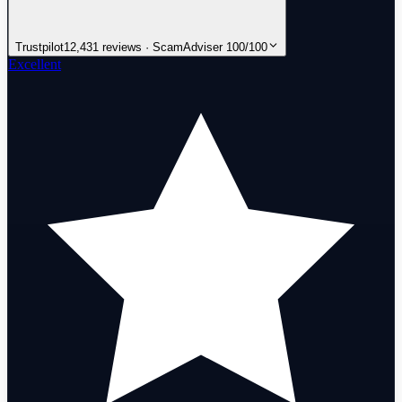
Trustpilot
12,431 reviews · ScamAdviser 100/100
Excellent