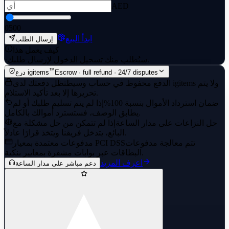
AED
0
500
ابدأ البيع
إرسال الطلب
كيف يعمل هذا
سيُطلب منك تسجيل الدخول لإرسال طلبك.
·
™
Escrow · full refund · 24/7 disputes
درع igitems
الدفع محفوظ في حساب وسيط
تظل دفعتك لدى igitems ولا يتم
تحريرها إلا بعد تأكيد الاستلام.
ضمان استرداد الأموال بنسبة 100%
إذا لم يتم تسليم طلبك أو لم
يطابق الوصف، فستسترد أموالك بالكامل.
حل النزاعات على مدار الساعة
إذا لم تتمكن من حل مشكلة مع
البائع، يتدخل فريقنا ويتخذ قرارًا عادلاً.
تتم معالجة مدفوعات
مدفوعات معتمدة بمعيار PCI DSS
البطاقات عبر بوابات مشفرة بمعايير بنكية.
اعرف المزيد
دعم مباشر على مدار الساعة