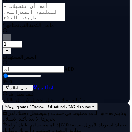
ما هي الكمية التي تحتاجها؟
السعر المستهدف
AED
0
500
ابدأ البيع
إرسال الطلب
كيف يعمل هذا
سيُطلب منك تسجيل الدخول لإرسال طلبك.
·
™
Escrow · full refund · 24/7 disputes
درع igitems
الدفع محفوظ في حساب وسيط
تظل دفعتك لدى igitems ولا يتم
تحريرها إلا بعد تأكيد الاستلام.
ضمان استرداد الأموال بنسبة 100%
إذا لم يتم تسليم طلبك أو لم
يطابق الوصف، فستسترد أموالك بالكامل.