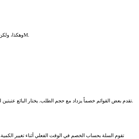
مثل المبلغ الديناميكي، ولكن الحد الأدنى يعمل أيضاً كقيمة الزيادة. إذا كان الحد الأدنى هو 5M، يمكن للمشتري شراء 5M، 10M، 15M، وهكذا، ولكن ليس 7M.
تقدم بعض القوائم خصماً يزداد مع حجم الطلب. يختار البائع عتبتين للكمية (البداية والنهاية) ونسب الخصم التي تنطبق على كل منهما. بينهما، يتدرج الخصم خطياً. فوق عتبة النهاية، يتوقف عند الحد الأقصى للبائع.
تقوم السلة بحساب الخصم في الوقت الفعلي أثناء تغيير الكمية.