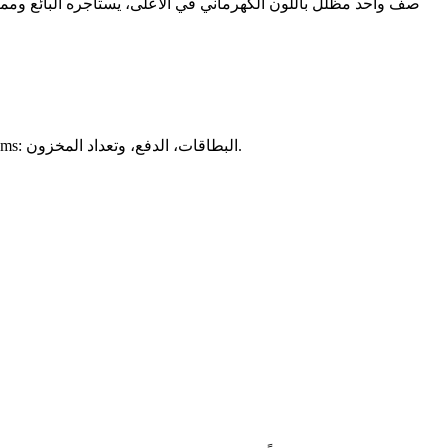
صف واحد مظلل باللون الكهرماني في الأعلى، يستأجره البائع وممي
تتراوح مخزونات العملات من بضعة آلاف إلى مئات المليارات، لذا يتم اختصار العروض. تنطبق نفس اتفاقيات اللواحق في كل مكان على igitems: البطاقات، الدفع، وتعداد المخزون.