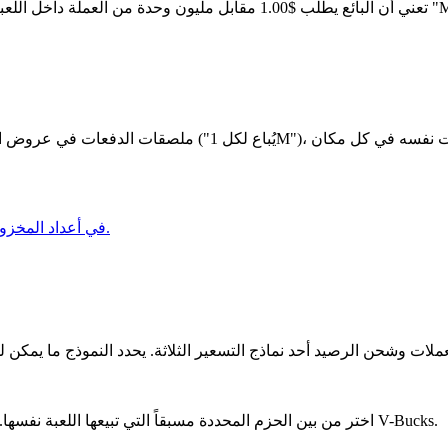
تظهر اللاحقات K و M في أعداد المخزون المباشرة ومحدد الكمية.
اختر من بين الحزم المحددة مسبقاً التي تبيعها اللعبة نفسها. لا يمكن للمشتري تخصيص المبلغ. مثال: 1000، 2800، 5000، أو 13500 V-Bucks.