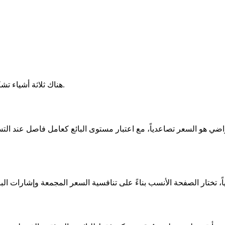
هناك ثلاثة أشياء تشكل ما يراه المشتري في قالب العملات أو الشحن قبل أي اختيار يدوي.