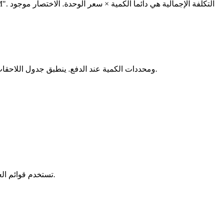
القائمة التي تظهر كـ "$1.00 لكل 1M" تعني أن البائع يطلب $1.00 مقابل مليون وحدة من العملة داخل اللعبة، وليس $1.00 مقابل الاختصار "M". التكلفة الإجمالية هي دائماً
الكمية × سعر الوحدة
. الاختصار موجود
أعداد المخزون في بطاقات العرض ("100K متوفر")، ملصقات الدفعات في عروض العملات الجاهزة ("يُباع لكل 1M")، ومحددات الكمية عند الدفع. ينطبق جدول اللاحقات نفسه في كل مكان.
تستخدم قوائم العملات وشحن الرصيد أحد نماذج التسعير الثلاثة. يحدد النموذج ما يمكن للمشتري تخصيصه وما لا يمكنه تخصيصه وكيفية حساب السعر النهائي.