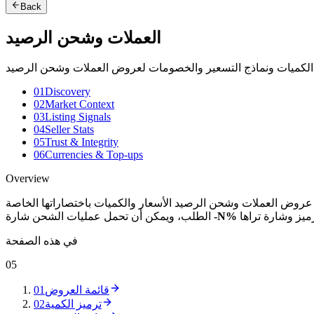
Back
العملات وشحن الرصيد
01
Discovery
02
Market Context
03
Listing Signals
04
Seller Stats
05
Trust & Integrity
06
Currencies & Top-ups
Overview
-N%
الطلب، ويمكن أن تحمل عمليات الشحن شارة
في هذه الصفحة
05
قائمة العروض
01
ترميز الكمية
02