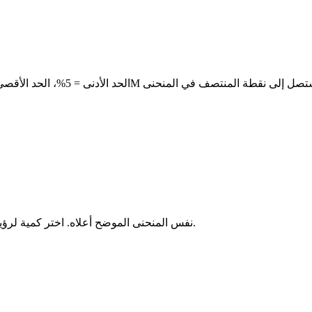
نفس المنحنى الموضح أعلاه. اختر كمية لرؤية الخصم المباشر وتفاصيل الفئات التي تظهر في نافذة الدفع المنبثقة.