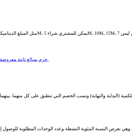
حزم بمبالغ ثابتة معروضة للاختيار في فئة شحن رصيد مباشرة.
 وهي تعرض النسبة المئوية النشطة وعدد الوحدات المطلوبة للوصول إلى