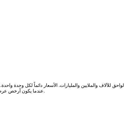
لواحق للآلاف والملايين والمليارات. الأسعار دائماً لكل وحدة واح
عندما يكون أرخص عرض بائع أقل من سعر متجر اللعبة نفسه. تغطي هذه الصفحة معنى كل ترميز وشارة تراها.