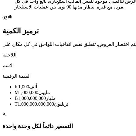
م عرض تنافسي موجود لنفس القالب استئجاره، بائع واحد في كل
مرة، مع فترة انتظار مدتها 90 يوماً بين عمليات الاستئجار.
02
ترميز الكمية
اللاحقة
الاسم
القيمة الرقمية
ألف
1,000
K
مليون
1,000,000
M
مليار
1,000,000,000
B
تريليون
1,000,000,000,000
T
A
التسعير دائماً لكل وحدة واحدة