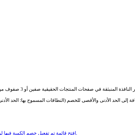
افتح قائمة تم تفعيل خصم الكمية فيها لرؤية الفئات في نافذة الدفع المنبثقة المباشرة.