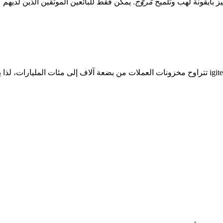
ز بأيقونة لهب وتلميح
مُروّج
. يمكن فقط للبائعين الموثقين الذين لديه