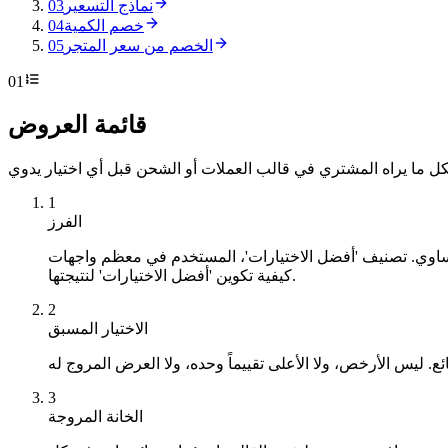
نماذج التسعير
03
خصم الكمية
04
الخصم من سعر المتجر
05
01
قائمة العروض
1
الفرز
كيفية تكوين 'أفضل الاختيارات' لنتيجتها.
2
الاختيار المسبق
3
الخانة المروجة