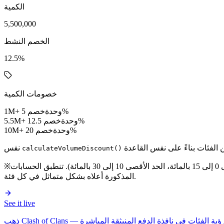
الكمية
5,500,000
الخصم النشط
12.5%
خصومات الكمية
خصم 5%
1M+ وحدة
خصم 12.5%
5.5M+ وحدة
خصم 20%
10M+ وحدة
نفس
calculateVolumeDiscount()
يقوم البائعون بتهيئة أربع قيم لكل فئة. كمية البداية والنهاية، بالإضافة إلى الحد الأدنى والأقصى للخصم (النطاقات المسموح بها: الحد الأدنى 0 إلى 15 بالمائة، الحد الأقصى 10 إلى 30 بالمائة). تنطبق الحسابات
※
المذكورة أعلاه بشكل متماثل في كل فئة.
See it live
—
ذهب Clash of Clans