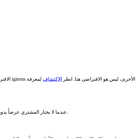
الافتراضي هو السعر تصاعدياً، مع اعتبار مستوى البائع كعامل فاصل عند التساوي. تصنيف 'أفضل الاختيارات'، المستخدم في معظم واجهات igitems الأخرى، ليس هو الافتراضي هنا. انظر
الاكتشاف
لمعرفة
عندما لا يختار المشتري عرضاً يدوياً، تختار الصفحة الأنسب بناءً على تنافسية السعر المجمعة وإشارات البائع. ليس الأرخص، ولا الأعلى تقييماً وحده، ولا العرض المروج له.