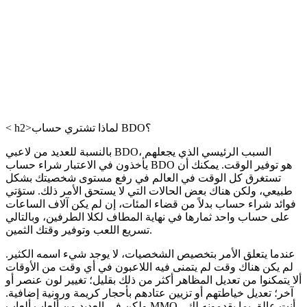
< h2>لماذا تشتري حساب BDO؟
بالنسبة للعديد من لاعبي BDO، السبب الرئيسي الذي يجعلهم
يأخذون في الاعتبار شراء حساب BDO هو توفير الوقت. يمكنك أن
تستغرق كل الوقت في العالم في رفع مستوى شخصيتك بشكل
طبيعي، ولكن هناك بعض الحالات التي لا يستحق الأمر ذلك. ستؤتي
فوائد شراء حساب بدلاً من قضاء المئات، إن لم يكن آلاف الساعات
على حساب واحد ثمارها في نهاية المطاف لكلا الطرفين، وبالتالي
تسريع اللعب وتوفير وقتك الثمين.
عندما يتعلق الأمر بتخصيص الشخصيات، لا يوجد شيء اسمه الكثير.
لم يكن هناك وقت لم يتمنى فيه اللاعبون في أي وقت من الأوقات
ألا يتمكنوا من تعديل المظاهر أكثر من ذلك بقليل؛ تغيير لون عنصر أو
آخر؛ تعديل خياطتهم أو تزيين عتادهم بأحجار كريمة ورونية إضافية.
ولكن في العديد من ألعاب ألعاب MMO، أنت عالق بما يقدمونه لك.