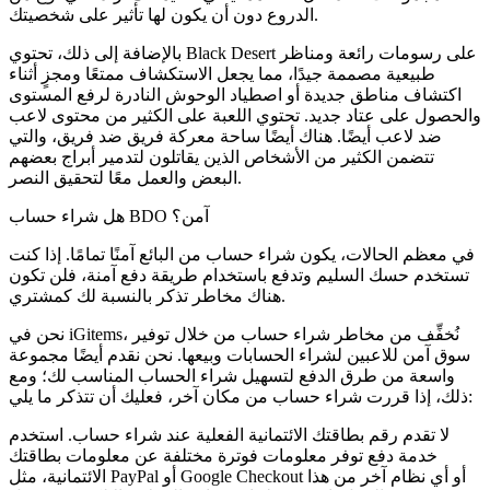
الدروع دون أن يكون لها تأثير على شخصيتك.
بالإضافة إلى ذلك، تحتوي Black Desert على رسومات رائعة ومناظر
طبيعية مصممة جيدًا، مما يجعل الاستكشاف ممتعًا ومجزٍ أثناء
اكتشاف مناطق جديدة أو اصطياد الوحوش النادرة لرفع المستوى
والحصول على عتاد جديد. تحتوي اللعبة على الكثير من محتوى لاعب
ضد لاعب أيضًا. هناك أيضًا ساحة معركة فريق ضد فريق، والتي
تتضمن الكثير من الأشخاص الذين يقاتلون لتدمير أبراج بعضهم
البعض والعمل معًا لتحقيق النصر.
هل شراء حساب BDO آمن؟
في معظم الحالات، يكون شراء حساب من البائع آمنًا تمامًا. إذا كنت
تستخدم حسك السليم وتدفع باستخدام طريقة دفع آمنة، فلن تكون
هناك مخاطر تذكر بالنسبة لك كمشتري.
نحن في iGitems، نُخفِّف من مخاطر شراء حساب من خلال توفير
سوق آمن للاعبين لشراء الحسابات وبيعها. نحن نقدم أيضًا مجموعة
واسعة من طرق الدفع لتسهيل شراء الحساب المناسب لك؛ ومع
ذلك، إذا قررت شراء حساب من مكان آخر، فعليك أن تتذكر ما يلي:
لا تقدم رقم بطاقتك الائتمانية الفعلية عند شراء حساب. استخدم
خدمة دفع توفر معلومات فوترة مختلفة عن معلومات بطاقتك
الائتمانية، مثل PayPal أو Google Checkout أو أي نظام آخر من هذا