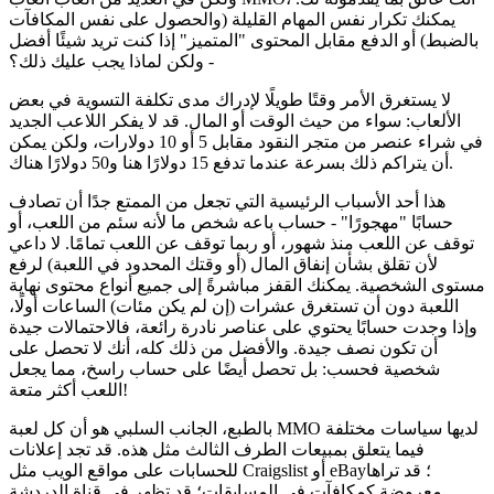
يمكنك تكرار نفس المهام القليلة (والحصول على نفس المكافآت
بالضبط) أو الدفع مقابل المحتوى "المتميز" إذا كنت تريد شيئًا أفضل
- ولكن لماذا يجب عليك ذلك؟
لا يستغرق الأمر وقتًا طويلًا لإدراك مدى تكلفة التسوية في بعض
الألعاب: سواء من حيث الوقت أو المال. قد لا يفكر اللاعب الجديد
في شراء عنصر من متجر النقود مقابل 5 أو 10 دولارات، ولكن يمكن
أن يتراكم ذلك بسرعة عندما تدفع 15 دولارًا هنا و50 دولارًا هناك.
هذا أحد الأسباب الرئيسية التي تجعل من الممتع جدًا أن تصادف
حسابًا "مهجورًا" - حساب باعه شخص ما لأنه سئم من اللعب، أو
توقف عن اللعب منذ شهور، أو ربما توقف عن اللعب تمامًا. لا داعي
لأن تقلق بشأن إنفاق المال (أو وقتك المحدود في اللعبة) لرفع
مستوى الشخصية. يمكنك القفز مباشرةً إلى جميع أنواع محتوى نهاية
اللعبة دون أن تستغرق عشرات (إن لم يكن مئات) الساعات أولًا،
وإذا وجدت حسابًا يحتوي على عناصر نادرة رائعة، فالاحتمالات جيدة
أن تكون نصف جيدة. والأفضل من ذلك كله، أنك لا تحصل على
شخصية فحسب: بل تحصل أيضًا على حساب راسخ، مما يجعل
اللعب أكثر متعة!
بالطبع، الجانب السلبي هو أن كل لعبة MMO لديها سياسات مختلفة
فيما يتعلق بمبيعات الطرف الثالث مثل هذه. قد تجد إعلانات
للحسابات على مواقع الويب مثل Craigslist أو eBay؛ قد تراها
معروضة كمكافآت في المسابقات؛ قد تظهر في قناة الدردشة