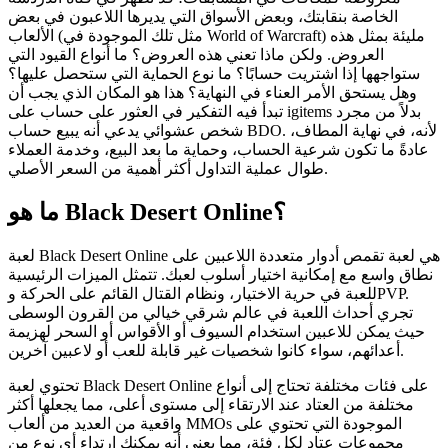
الخاصة بنقابتك، وبعض الأسواق التي يديرها اللاعبون في بعض
الألعاب (مثل تلك الموجودة في World of Warcraft) مليئة بمثل هذه
العروض. ولكن ماذا تعني هذه العروض؟ ما أنواع القيود التي
ستواجهها إذا اشتريت حسابًا؟ ما نوع الحماية التي ستحصل عليها؟
وهل يستحق الأمر العناء في النهاية؟ هذا هو المكان الذي يجب أن
تبدأ فيه التفكير في العثور على حساب على igitems بدلاً من مجرد
شخص عشوائي يدعي أنه يبيع حساب BDO. لأنه، في نهاية المطاف،
عادةً ما تكون شرعية الحساب، وحماية ما بعد البيع، وخدمة العملاء
طوال عملية التداول أكثر أهمية من السعر الأصلي.
ما هو Black Desert Online؟
لعبة Black Desert Online هي لعبة تقمص أدوار متعددة اللاعبين على
نطاق واسع مع إمكانية اختيار أسلوب لعبك. تتمثل الميزات الرئيسية
للعبة في حرية الاختيار، ونظام القتال القائم على الحركة وPVP.
تجري أحداث اللعبة في عالم شرقي خيالي من القرون الوسطى
حيث يمكن للاعبين استخدام السيوف أو الأقواس أو السحر لهزيمة
أعدائهم، سواء كانوا شخصيات غير قابلة للعب أو لاعبين آخرين.
تحتوي لعبة Black Desert Online على فئات مختلفة تحتاج إلى أنواع
مختلفة من العتاد عند الارتقاء إلى مستوى أعلى، مما يجعلها أكثر
واقعية من العديد من ألعاب MMOs الموجودة التي تحتوي على
مجموعات عتاد لكل فئة، مما يعني أنه يمكنك ارتداء أي نوع من