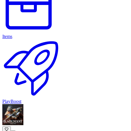
Items
PlayBoost