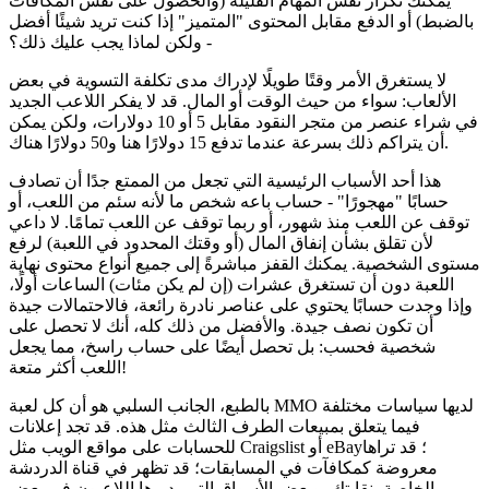
يمكنك تكرار نفس المهام القليلة (والحصول على نفس المكافآت
بالضبط) أو الدفع مقابل المحتوى "المتميز" إذا كنت تريد شيئًا أفضل
- ولكن لماذا يجب عليك ذلك؟
لا يستغرق الأمر وقتًا طويلًا لإدراك مدى تكلفة التسوية في بعض
الألعاب: سواء من حيث الوقت أو المال. قد لا يفكر اللاعب الجديد
في شراء عنصر من متجر النقود مقابل 5 أو 10 دولارات، ولكن يمكن
أن يتراكم ذلك بسرعة عندما تدفع 15 دولارًا هنا و50 دولارًا هناك.
هذا أحد الأسباب الرئيسية التي تجعل من الممتع جدًا أن تصادف
حسابًا "مهجورًا" - حساب باعه شخص ما لأنه سئم من اللعب، أو
توقف عن اللعب منذ شهور، أو ربما توقف عن اللعب تمامًا. لا داعي
لأن تقلق بشأن إنفاق المال (أو وقتك المحدود في اللعبة) لرفع
مستوى الشخصية. يمكنك القفز مباشرةً إلى جميع أنواع محتوى نهاية
اللعبة دون أن تستغرق عشرات (إن لم يكن مئات) الساعات أولًا،
وإذا وجدت حسابًا يحتوي على عناصر نادرة رائعة، فالاحتمالات جيدة
أن تكون نصف جيدة. والأفضل من ذلك كله، أنك لا تحصل على
شخصية فحسب: بل تحصل أيضًا على حساب راسخ، مما يجعل
اللعب أكثر متعة!
بالطبع، الجانب السلبي هو أن كل لعبة MMO لديها سياسات مختلفة
فيما يتعلق بمبيعات الطرف الثالث مثل هذه. قد تجد إعلانات
للحسابات على مواقع الويب مثل Craigslist أو eBay؛ قد تراها
معروضة كمكافآت في المسابقات؛ قد تظهر في قناة الدردشة
الخاصة بنقابتك، وبعض الأسواق التي يديرها اللاعبون في بعض