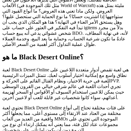
الألعاب (مثل تلك الموجودة في World of Warcraft) مليئة بمثل هذه
العروض. ولكن ماذا تعني هذه العروض؟ ما أنواع القيود التي
ستواجهها إذا اشتريت حسابًا؟ ما نوع الحماية التي ستحصل عليها؟
وهل يستحق الأمر العناء في النهاية؟ هذا هو المكان الذي يجب أن
تبدأ فيه التفكير في العثور على حساب على igitems بدلاً من مجرد
شخص عشوائي يدعي أنه يبيع حساب BDO. لأنه، في نهاية المطاف،
عادةً ما تكون شرعية الحساب، وحماية ما بعد البيع، وخدمة العملاء
طوال عملية التداول أكثر أهمية من السعر الأصلي.
ما هو Black Desert Online؟
لعبة Black Desert Online هي لعبة تقمص أدوار متعددة اللاعبين على
نطاق واسع مع إمكانية اختيار أسلوب لعبك. تتمثل الميزات الرئيسية
للعبة في حرية الاختيار، ونظام القتال القائم على الحركة وPVP.
تجري أحداث اللعبة في عالم شرقي خيالي من القرون الوسطى
حيث يمكن للاعبين استخدام السيوف أو الأقواس أو السحر لهزيمة
أعدائهم، سواء كانوا شخصيات غير قابلة للعب أو لاعبين آخرين.
تحتوي لعبة Black Desert Online على فئات مختلفة تحتاج إلى أنواع
مختلفة من العتاد عند الارتقاء إلى مستوى أعلى، مما يجعلها أكثر
واقعية من العديد من ألعاب MMOs الموجودة التي تحتوي على
مجموعات عتاد لكل فئة، مما يعني أنه يمكنك ارتداء أي نوع من
الدروع دون أن يكون لها تأثير على شخصيتك.