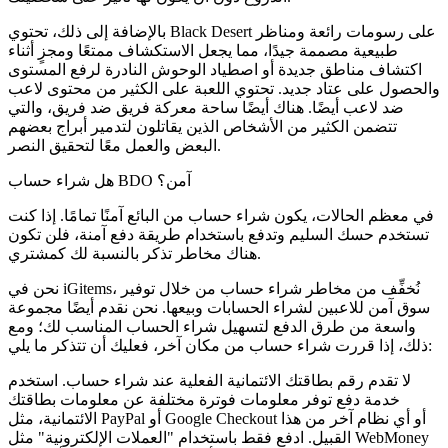
بالإضافة إلى ذلك، تحتوي Black Desert على رسومات رائعة ومناظر
طبيعية مصممة جيدًا، مما يجعل الاستكشاف ممتعًا ومجزٍ أثناء
اكتشاف مناطق جديدة أو اصطياد الوحوش النادرة لرفع المستوى
والحصول على عتاد جديد. تحتوي اللعبة على الكثير من محتوى لاعب
ضد لاعب أيضًا. هناك أيضًا ساحة معركة فريق ضد فريق، والتي
تتضمن الكثير من الأشخاص الذين يقاتلون لتدمير أبراج بعضهم
البعض والعمل معًا لتحقيق النصر.
هل شراء حساب BDO آمن؟
في معظم الحالات، يكون شراء حساب من البائع آمنًا تمامًا. إذا كنت
تستخدم حسك السليم وتدفع باستخدام طريقة دفع آمنة، فلن تكون
هناك مخاطر تذكر بالنسبة لك كمشتري.
نحن في iGitems، نُخفِّف من مخاطر شراء حساب من خلال توفير
سوق آمن للاعبين لشراء الحسابات وبيعها. نحن نقدم أيضًا مجموعة
واسعة من طرق الدفع لتسهيل شراء الحساب المناسب لك؛ ومع
ذلك، إذا قررت شراء حساب من مكان آخر، فعليك أن تتذكر ما يلي:
لا تقدم رقم بطاقتك الائتمانية الفعلية عند شراء حساب. استخدم
خدمة دفع توفر معلومات فوترة مختلفة عن معلومات بطاقتك
الائتمانية، مثل PayPal أو Google Checkout أو أي نظام آخر من هذا
القبيل. ادفع فقط باستخدام "العملات الإلكترونية" مثل WebMoney