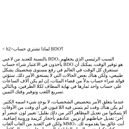
< h2>لماذا تشتري حساب BDO؟
بالنسبة للعديد من لاعبي BDO، السبب الرئيسي الذي يجعلهم
يأخذون في الاعتبار شراء حساب BDO هو توفير الوقت. يمكنك أن
تستغرق كل الوقت في العالم في رفع مستوى شخصيتك بشكل
طبيعي، ولكن هناك بعض الحالات التي لا يستحق الأمر ذلك. ستؤتي
فوائد شراء حساب بدلاً من قضاء المئات، إن لم يكن آلاف الساعات
على حساب واحد ثمارها في نهاية المطاف لكلا الطرفين، وبالتالي
تسريع اللعب وتوفير وقتك الثمين.
عندما يتعلق الأمر بتخصيص الشخصيات، لا يوجد شيء اسمه الكثير.
لم يكن هناك وقت لم يتمنى فيه اللاعبون في أي وقت من الأوقات
ألا يتمكنوا من تعديل المظاهر أكثر من ذلك بقليل؛ تغيير لون عنصر أو
آخر؛ تعديل خياطتهم أو تزيين عتادهم بأحجار كريمة ورونية إضافية.
ولكن في العديد من ألعاب ألعاب MMO، أنت عالق بما يقدمونه لك.