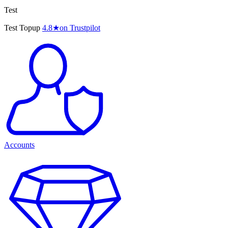
Test
Test Topup
4.8
★
on Trustpilot
Accounts