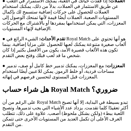
العملات:
إذا فقدت حياتك في اللعبة، يمكنك الاستمرار في اللعب
●
عن طريق الاستثمار في العملات. بدلاً من ذلك، يمكنك استخدام
العملات للحصول على حركات إضافية ستسمح لك بإكمال
المستويات الصعبة. العملات أيضًا قيمة لأنها تمنحك الوصول إلى
المعززات، التي يمكن استخدامها بمفردها أو بالاشتراك مع الحركات
الإضافية لإنهاء المستويات.
تقدم الأحداث:
الشيء الرائع في Royal Match هو أنها تحتوي على
●
ألعاب صغيرة متنوعة يمكنك لعبها للحصول على مزايا إضافية. بينما
تكون هذه الألعاب قصيرة الأمد، يكون من الأفضل بكثير إذا كان
شخص ما قد لعب قبلك وفتح بعض التقدم.
المعززات:
مع المعززات، يمكنك تدمير خط كامل أو صف، تدمير
●
مساحات فردية، أو خلط الرموز. يمكن للاعبين أيضًا استخدام
المعززات قبل المستوى لتحسين فرصهم في إنهائه.
هل شراء حساب Royal Match ضروري؟
على الرغم من أن Royal Match تبدو بسيطة في البداية، إلا أنها تصبح
أكثر تعقيدًا كلما تقدمت. يزداد عدد الأشياء التي يجب تدميرها، وتصبح
اللعبة ببطء (ولكن بشكل ملحوظ) أصعب. علاوة على ذلك، تتطلب
الغرف الأعلى أن تكمل العديد من المستويات الأخرى حتى تتمكن
من التقدم.