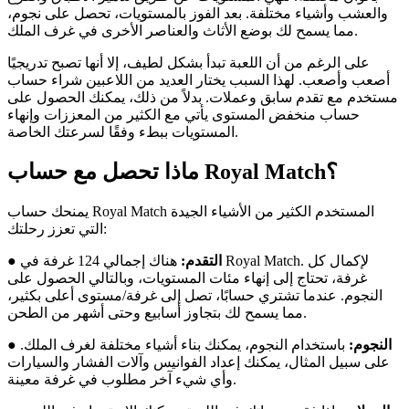
والعشب وأشياء مختلفة. بعد الفوز بالمستويات، تحصل على نجوم،
مما يسمح لك بوضع الأثاث والعناصر الأخرى في غرف الملك.
على الرغم من أن اللعبة تبدأ بشكل لطيف، إلا أنها تصبح تدريجيًا
أصعب وأصعب. لهذا السبب يختار العديد من اللاعبين شراء حساب
مستخدم مع تقدم سابق وعملات. بدلاً من ذلك، يمكنك الحصول على
حساب منخفض المستوى يأتي مع الكثير من المعززات وإنهاء
المستويات ببطء وفقًا لسرعتك الخاصة.
ماذا تحصل مع حساب Royal Match؟
يمنحك حساب Royal Match المستخدم الكثير من الأشياء الجيدة
التي تعزز رحلتك:
التقدم:
هناك إجمالي 124 غرفة في Royal Match. لإكمال كل
●
غرفة، تحتاج إلى إنهاء مئات المستويات، وبالتالي الحصول على
النجوم. عندما تشتري حسابًا، تصل إلى غرفة/مستوى أعلى بكثير،
مما يسمح لك بتجاوز أسابيع وحتى أشهر من الطحن.
النجوم:
باستخدام النجوم، يمكنك بناء أشياء مختلفة لغرف الملك.
●
على سبيل المثال، يمكنك إعداد الفوانيس وآلات الفشار والسيارات
وأي شيء آخر مطلوب في غرفة معينة.