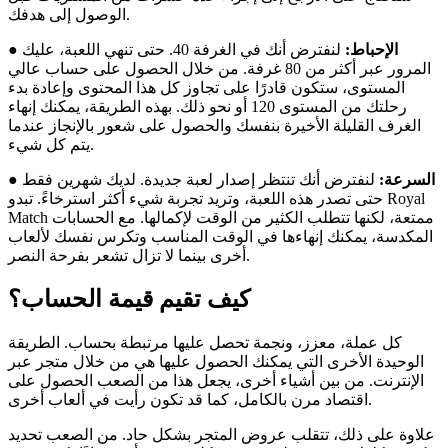
الوصول إلى هدفك.
الإحباط:
لنفترض أنك في الغرفة 40. حتى تنهي اللعبة، عليك
●
المرور عبر أكثر من 80 غرفة. من خلال الحصول على حساب عالي
المستوى، ستكون قادرًا على تجاوز كل هذا المحتوى وإعادة بدء
رحلتك من المستوى 120 أو نحو ذلك. بهذه الطريقة، يمكنك إنهاء
الغرف القليلة الأخيرة بنفسك والحصول على شعور بالإنجاز عندما
يتم كل شيء.
السرعة:
لنفترض أنك تنتظر إصدار لعبة جديدة. لديك شهرين فقط
●
حتى تصدر هذه اللعبة، وتريد تجربة شيء أكثر استرخاءً. تبدو Royal
Match ممتعة، لكنها تتطلب الكثير من الوقت لإكمالها. مع الحسابات
المكدسة، يمكنك إنهاءها في الوقت المناسب وتكرس نفسك لألعاب
أخرى بينما لا تزال تشعر بفرحة النصر.
كيف تقيم قيمة الحساب؟
كل عملة، معزز، ونجمة تحصل عليها مرتبطة بحساب. الطريقة
الوحيدة الأخرى التي يمكنك الحصول عليها هي من خلال متجر عبر
الإنترنت. من بين أشياء أخرى، يجعل هذا من الصعب الحصول على
اقتصاد مرن بالكامل، كما قد تكون رأيت في ألعاب أخرى.
علاوة على ذلك، تتقلب عروض المتجر بشكل حاد. من الصعب تحديد