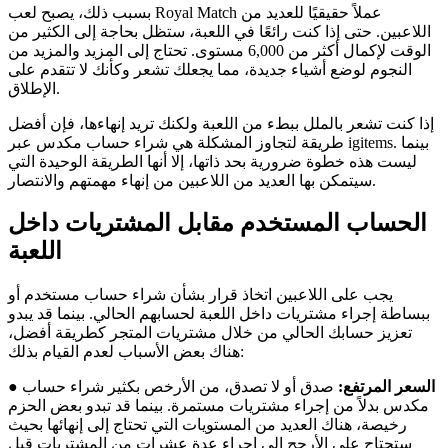
بسبب ذلك، يصبح لعب Royal Match عملاً حقيقيًا للعديد من
اللاعبين. حتى إذا كنت رائعًا في اللعبة، ستظل بحاجة إلى الكثير من
الوقت لإكمال أكثر من 6,000 مستوى. تحتاج إلى المزيد والمزيد من
النجوم لوضع أشياء جديدة، مما يجعلك تشعر وكأنك لا تتقدم على
الإطلاق.
إذا كنت تشعر بالملل ببطء من اللعبة ولكنك تريد إنهاءها، فإن أفضل
طريقة لتجاوز المشكلة هي شراء حساب مكدس عبر igitems. بينما
ليست هذه خطوة ضرورية بحد ذاتها، إلا أنها الطريقة الوحيدة التي
سيتمكن بها العديد من اللاعبين من إنهاء مهمتهم والانتصار.
الحساب المستخدم مقابل المشتريات داخل
اللعبة
يجب على اللاعبين اتخاذ قرار بشأن شراء حساب مستخدم أو
ببساطة إجراء مشتريات داخل اللعبة لحسابهم الحالي. بينما قد يبدو
تعزيز حسابك الحالي من خلال مشتريات المتجر كطريقة أفضل،
هناك بعض الأسباب لعدم القيام بذلك:
السعر المرتفع:
صدق أو لا تصدق، من الأرخص بكثير شراء حساب
●
مكدس بدلاً من إجراء مشتريات مستمرة. بينما قد تبدو بعض الحزم
رخيصة، هناك العديد من المستويات التي تحتاج إلى إنهائها بحيث
ستحتاج على الأرجح إلى إجراء عدة عشرات من المشتريات قبل