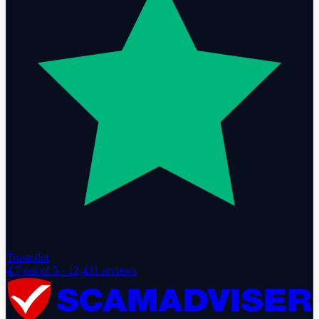
Trustpilot
4.7
out of 5 ·
12,431
reviews