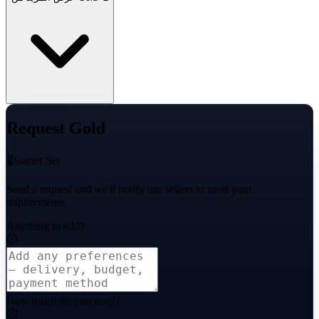
Request Gold
🎖️Starter Set
Send a request and we'll notify our sellers to meet your
requirements.
Anything to add?
How much do you need?