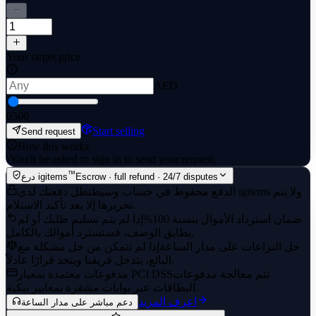
Your target price
AED
0
500
Start selling
Send request
How this works
·
You'll be asked to sign in to send your request.
™
Escrow · full refund · 24/7 disputes
درع igitems
الدفع محفوظ في حساب وسيط
تظل دفعتك لدى igitems ولا يتم
تحريرها إلا بعد تأكيد الاستلام.
ضمان استرداد الأموال بنسبة 100%
إذا لم يتم تسليم طلبك أو لم
يطابق الوصف، فستسترد أموالك بالكامل.
حل النزاعات على مدار الساعة
إذا لم تتمكن من حل مشكلة مع
البائع، يتدخل فريقنا ويتخذ قرارًا عادلاً.
تتم معالجة مدفوعات
مدفوعات معتمدة بمعيار PCI DSS
البطاقات عبر بوابات مشفرة بمعايير بنكية.
اعرف المزيد
دعم مباشر على مدار الساعة