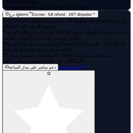
How this works
·
You'll be asked to sign in to send your request.
™
Escrow · full refund · 24/7 disputes
درع igitems
الدفع محفوظ في حساب وسيط
تظل دفعتك لدى igitems ولا يتم
تحريرها إلا بعد تأكيد الاستلام.
ضمان استرداد الأموال بنسبة 100%
إذا لم يتم تسليم طلبك أو لم
يطابق الوصف، فستسترد أموالك بالكامل.
حل النزاعات على مدار الساعة
إذا لم تتمكن من حل مشكلة مع
البائع، يتدخل فريقنا ويتخذ قرارًا عادلاً.
تتم معالجة مدفوعات
مدفوعات معتمدة بمعيار PCI DSS
البطاقات عبر بوابات مشفرة بمعايير بنكية.
اعرف المزيد
دعم مباشر على مدار الساعة