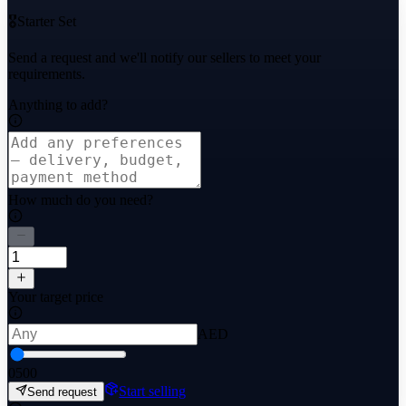
🎖️Starter Set
Send a request and we'll notify our sellers to meet your
requirements.
Anything to add?
How much do you need?
Your target price
AED
0
500
Start selling
Send request