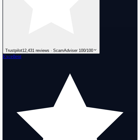
Trustpilot
12,431 reviews · ScamAdviser 100/100
Excellent