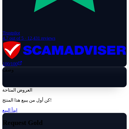
Trustpilot
4.7
out of 5 ·
12,431
reviews
100
/100
وصف
العروض المتاحة
كن أول من يبيع هذا المنتج!
ابدأ البيع
Request Gold