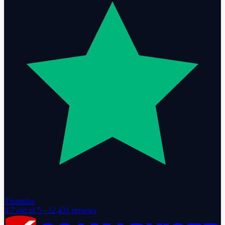
Trustpilot
4.7
out of 5 ·
12,431
reviews