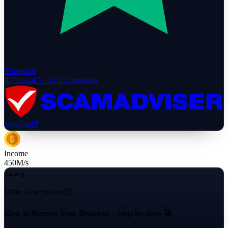
Trustpilot
4.7
out of 5 ·
12,431
reviews
100
/100
Income
450
M/s
وصف
Offer Description 📦
How to Receive Your Brainrot – Step-by-Step 🚀