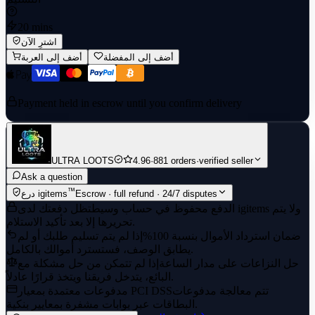
20 mins
اشترِ الآن
أضف إلى المفضلة
أضف إلى العربة
Payment held in escrow until you confirm delivery
ULTRA LOOTS
4.96
·
881 orders
·
verified seller
Ask a question
™
Escrow · full refund · 24/7 disputes
درع igitems
الدفع محفوظ في حساب وسيط
تظل دفعتك لدى igitems ولا يتم
تحريرها إلا بعد تأكيد الاستلام.
ضمان استرداد الأموال بنسبة 100%
إذا لم يتم تسليم طلبك أو لم
يطابق الوصف، فستسترد أموالك بالكامل.
حل النزاعات على مدار الساعة
إذا لم تتمكن من حل مشكلة مع
البائع، يتدخل فريقنا ويتخذ قرارًا عادلاً.
تتم معالجة مدفوعات
مدفوعات معتمدة بمعيار PCI DSS
البطاقات عبر بوابات مشفرة بمعايير بنكية.