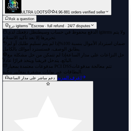
ULTRA LOOTS
4.96
·
881 orders
·
verified seller
Ask a question
™
Escrow · full refund · 24/7 disputes
درع igitems
الدفع محفوظ في حساب وسيط
تظل دفعتك لدى igitems ولا يتم
تحريرها إلا بعد تأكيد الاستلام.
ضمان استرداد الأموال بنسبة 100%
إذا لم يتم تسليم طلبك أو لم
يطابق الوصف، فستسترد أموالك بالكامل.
حل النزاعات على مدار الساعة
إذا لم تتمكن من حل مشكلة مع
البائع، يتدخل فريقنا ويتخذ قرارًا عادلاً.
تتم معالجة مدفوعات
مدفوعات معتمدة بمعيار PCI DSS
البطاقات عبر بوابات مشفرة بمعايير بنكية.
اعرف المزيد
دعم مباشر على مدار الساعة