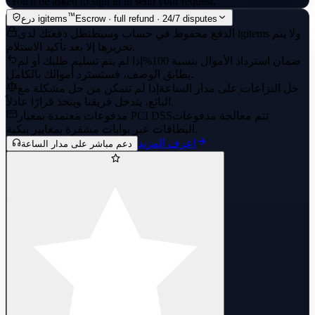
·
You'll be asked to sign in to send your request.
™
Escrow · full refund · 24/7 disputes
درع igitems
الدفع محفوظ في حساب وسيط
تظل دفعتك لدى igitems ولا يتم
تحريرها إلا بعد تأكيد الاستلام.
ضمان استرداد الأموال بنسبة 100%
إذا لم يتم تسليم طلبك أو لم
يطابق الوصف، فستسترد أموالك بالكامل.
حل النزاعات على مدار الساعة
إذا لم تتمكن من حل مشكلة مع
البائع، يتدخل فريقنا ويتخذ قرارًا عادلاً.
تتم معالجة مدفوعات
مدفوعات معتمدة بمعيار PCI DSS
البطاقات عبر بوابات مشفرة بمعايير بنكية.
اعرف المزيد
دعم مباشر على مدار الساعة