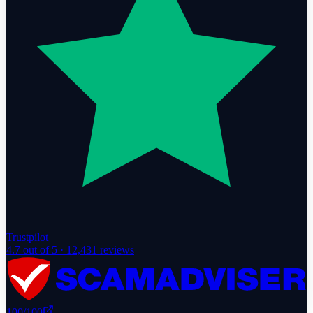
Trustpilot
4.7
out of 5 ·
12,431
reviews
100
/100