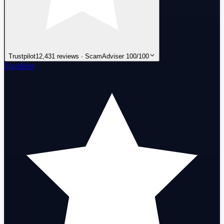
Trustpilot
12,431 reviews · ScamAdviser 100/100
Excellent