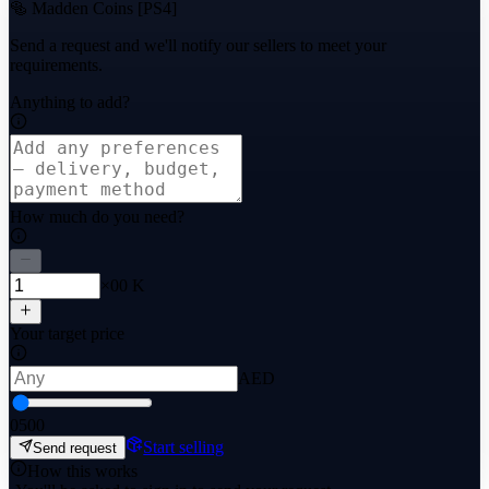
🥯 Madden Coins [PS4]
Send a request and we'll notify our sellers to meet your
requirements.
Anything to add?
How much do you need?
×00 K
Your target price
AED
0
500
Start selling
Send request
How this works