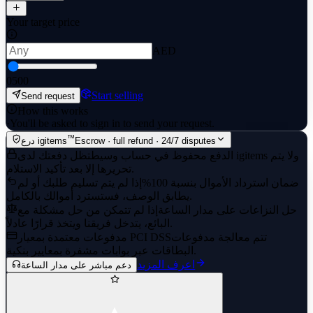
Your target price
AED
0
500
Start selling
Send request
How this works
·
You'll be asked to sign in to send your request.
™
Escrow · full refund · 24/7 disputes
درع igitems
الدفع محفوظ في حساب وسيط
تظل دفعتك لدى igitems ولا يتم
تحريرها إلا بعد تأكيد الاستلام.
ضمان استرداد الأموال بنسبة 100%
إذا لم يتم تسليم طلبك أو لم
يطابق الوصف، فستسترد أموالك بالكامل.
حل النزاعات على مدار الساعة
إذا لم تتمكن من حل مشكلة مع
البائع، يتدخل فريقنا ويتخذ قرارًا عادلاً.
تتم معالجة مدفوعات
مدفوعات معتمدة بمعيار PCI DSS
البطاقات عبر بوابات مشفرة بمعايير بنكية.
اعرف المزيد
دعم مباشر على مدار الساعة