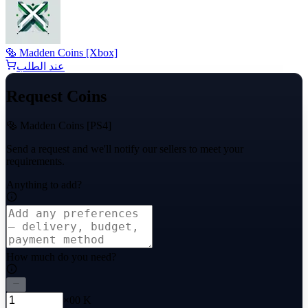
🥯 Madden Coins [Xbox]
عند الطلب
Request Coins
🥯 Madden Coins [PS4]
Send a request and we'll notify our sellers to meet your
requirements.
Anything to add?
How much do you need?
×00 K