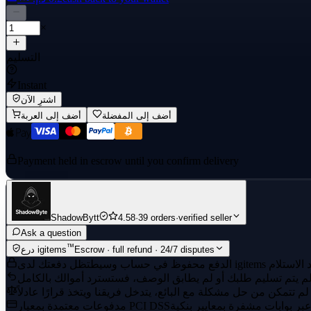
×
التسليم
Instant
اشترِ الآن
أضف إلى المفضلة
أضف إلى العربة
Payment held in escrow until you confirm delivery
ShadowBytt
4.58
·
39 orders
·
verified seller
Ask a question
™
Escrow · full refund · 24/7 disputes
درع igitems
الدفع محفوظ في حساب وسيط
مدفوعات معتمدة بمعيار PCI DSS