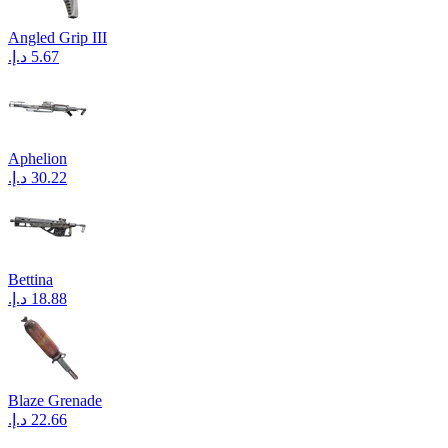
Angled Grip III
Aphelion
Bettina
Blaze Grenade