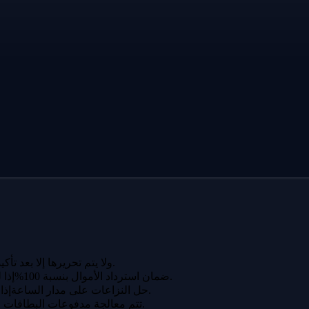
تظل دفعتك لدى igitems ولا يتم تحريرها إلا بعد تأكيد الاستلام.
إذا لم يتم تسليم طلبك أو لم يطابق الوصف، فستسترد أموالك بالكامل.
ضمان استرداد الأموال بنسبة 100%
إذا لم تتمكن من حل مشكلة مع البائع، يتدخل فريقنا ويتخذ قرارًا عادلاً.
حل النزاعات على مدار الساعة
تتم معالجة مدفوعات البطاقات عبر بوابات مشفرة بمعايير بنكية.