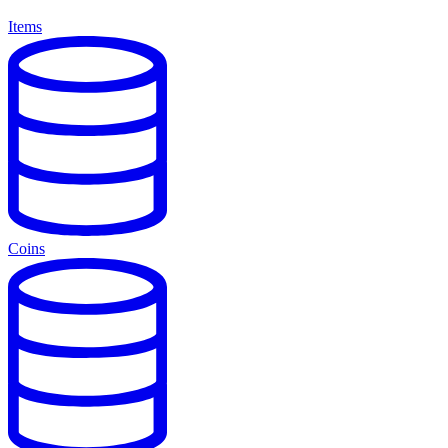
Items
Coins