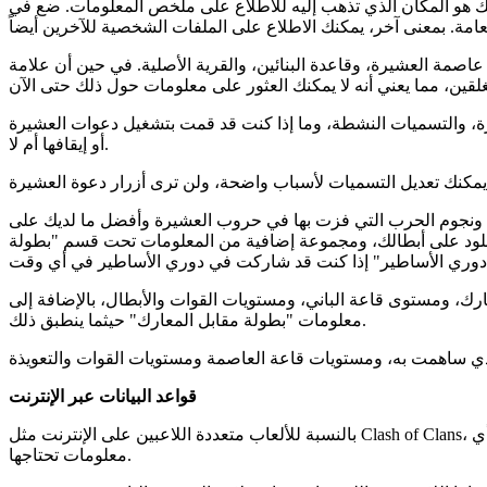
ك هو المكان الذي تذهب إليه للاطلاع على ملخص المعلومات. ضع في
مة العشيرة، وقاعدة البنائين، والقرية الأصلية. في حين أن علامة
ة، والتسميات النشطة، وما إذا كنت قد قمت بتشغيل دعوات العشيرة
أو إيقافها أم لا.
ة، ونجوم الحرب التي فزت بها في حروب العشيرة وأفضل ما لديك على
الجلود على أبطالك، ومجموعة إضافية من المعلومات تحت قسم "بطولة
رك، ومستوى قاعة الباني، ومستويات القوات والأبطال، بالإضافة إلى
معلومات "بطولة مقابل المعارك" حيثما ينطبق ذلك.
قواعد البيانات عبر الإنترنت
بالنسبة للألعاب متعددة اللاعبين على الإنترنت مثل Clash of Clans، هناك مكان آخر رائع للعثور على المعلومات عبر قواعد البيانات على الإنترنت. ستسمح لك هذه القواعد بإدخال اسم اللاعب، وبعد ذلك سترى أي
معلومات تحتاجها.