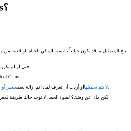
هل هناك طريقة لمعرفة عدد الساعات التي أملكها في Clash of Clans؟
حتى لو لم تكن من أكثر الأشخاص تنافسية في العالم، فمن المرجح أن تجذبك عناصر البناء. فكما سيخبرك لاعبو مثل هذه الألعاب، يمكن أن تسبب لك الإدمان.
سواء كان ذلك لإبقاء نفسك مسؤولاً أو لمجرد محاولة الحصول على بعض المعلومات، قد ترغب في معرفة
فمن السهل جدًا العثور عليها.
لا يتم تحميلها
أو أردت أن تعرف لماذا تم إزالة بعض
عنصر أو م
لكن ماذا عن وقتك؟ لسوء الحظ، لا توجد حاليًا طريقة لمعرفة المدة التي لعبت فيها اللعبة في الأصل، ولكن هناك بعض الأماكن التي يمكنك من خلالها الحصول على بعض المعلومات المفيدة عن رحلتك.