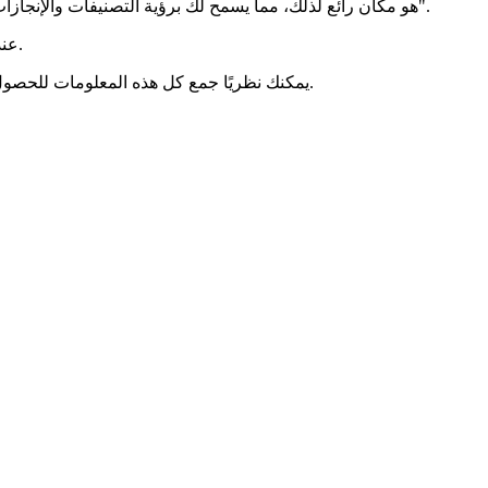
هو مكان رائع لذلك، مما يسمح لك برؤية التصنيفات والإنجازات وملخص اللاعب والمزيد. يمكنك الحصول على فكرة عن المدة التي قضاها اللاعب في اللعبة باستخدام علامة التبويب "التاريخ".
عند القيام بذلك، ستتمكن من رؤية قائمة بالعشائر التي شوهد فيها اللاعب مع جداول زمنية لإجمالي الوقت الذي قضاه اللاعب في أدوار مختلفة.
يمكنك نظريًا جمع كل هذه المعلومات للحصول على فكرة عن المدة التي قضاها اللاعب في اللعبة بشكل عام. هناك حتى مقياس لإجمالي الوقت الذي لم يكن فيه الشخص في أي عشيرة.