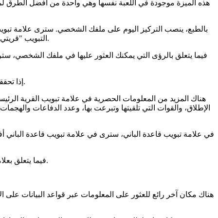
هذه الميزة موجودة في اللعبة نفسها وهي واحدة من أفضل الطرق لم
بالطبع، ينصب التركيز اليوم على ملفك الشخصي. سترى علامة تبويب
التبويب "قريتي الرئيسية" ستحتوي دائمًا على معلومات، قد تجد أن التبويبين الآخرين مغلقين، مما يعني أنه لا يمكنك العثور على معلومات حول ذلك حتى الآن.
فيما يتعلق بالرؤى التي يمكنك العثور عليها في ملفك الشخصي، س
إذا تحققت من ملف تعريف لاعب آخر، فإن معظم ما ستراه هو نفسه، ولكن لا يمكنك تعديل التسميات لأسباب واضحة، ولن ترى أزرار دعوة العشيرة.
هناك المزيد من المعلومات الحصرية في علامة تبويب القرية الرئي
الإطلاق، والقوات التي تلقيتها وتبرعت بها، وعدد الدفاعات والهج
في علامة تبويب قاعدة الباني، سترى في علامة تبويب قاعدة الباني أ
فيما يتعلق بعلامة تبويب عاصمة العشيرة، ستتمكن من رؤية مظهر منزلك، والذهب الذي ساهمت به، ومستويات قاعة العاصمة ومستويات القوات والتعويذة.