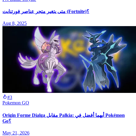
متى يتغير متجر عناصر فورتنايت (Fortnite)؟
Aug 8, 2025
#3
Pokemon GO
Origin Forme Dialga مقابل Palkia: أيهما أفضل في Pokémon
Go؟
May 21, 2026