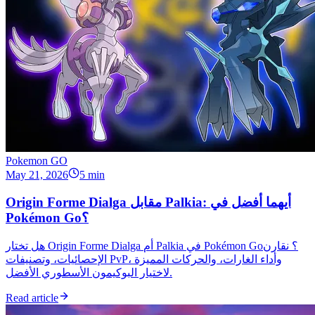
Pokemon GO
May 21, 2026
5 min
Origin Forme Dialga مقابل Palkia: أيهما أفضل في
Pokémon Go؟
هل تختار Origin Forme Dialga أم Palkia في Pokémon Go؟ نقارن
الإحصائيات، وتصنيفات PvP، وأداء الغارات، والحركات المميزة
لاختيار البوكيمون الأسطوري الأفضل.
Read article