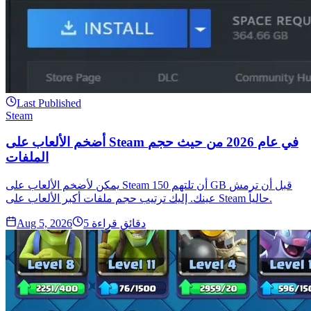
Last Published
Steam
أضخم الألعاب على Steam في عام 2026 من حيث حجم
الملفات
يمكن لأضخم الألعاب على Steam أن تلتهم 150 GB قبل أن ترمش
عينك. إليك ترتيب حجم ملفات أكبر الألعاب على Steam حالياً.
دقائق قراءة
5
Aug 5, 2026