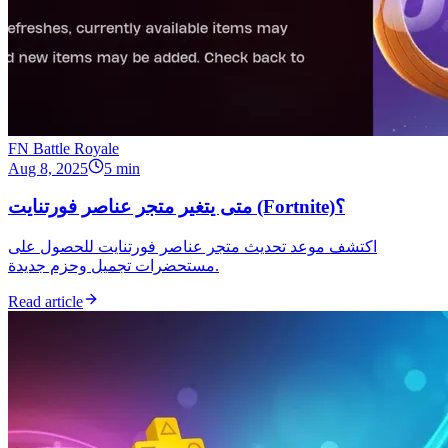
FN Battle Royale
Aug 8, 2025
5 min
متى يتغير متجر عناصر فورتنايت (Fortnite)؟
اكتشف موعد تحديث متجر عناصر فورتنايت للحصول على
مستحضرات تجميل وحزم جديدة.
Read article