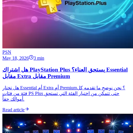
PSN
May 18, 2026
3 min
هل اشتراك PlayStation Plus يستحق العناء؟ Essential
مقابل Extra مقابل Premium
هل تختار Essential أم Extra أم Premium؟ نحن نوضح ما تقدمه كل
فئة من فئات PS Plus حتى تتمكن من اختيار الفئة التي تستحق
أموالك حقاً.
Read article