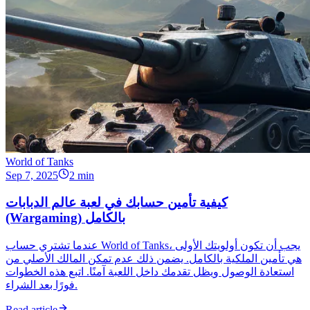
World of Tanks
Sep 7, 2025
2 min
كيفية تأمين حسابك في لعبة عالم الدبابات
(Wargaming) بالكامل
عندما تشتري حساب World of Tanks، يجب أن تكون أولويتك الأولى
هي تأمين الملكية بالكامل. يضمن ذلك عدم تمكن المالك الأصلي من
استعادة الوصول ويظل تقدمك داخل اللعبة آمنًا. اتبع هذه الخطوات
فورًا بعد الشراء.
Read article