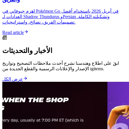
اهزم جيوفاني في Pokémon Go في أبريل 2026 باستخدام أفضل
العدادات لـ Shadow Thundurus وPersian وتشكيلته الكاملة.
تصميمات الفريق، نصائح، واستراتيجيات.
Read article
الأخبار والتحديثات
ابقَ على اطلاع وهندسنا نشرح أحدث ملاحظات التصحيح وتواريخ
الإصدار والإعلانات الرسمية والقطع الجديدة من igitems.
عرض الكل