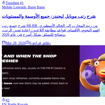
Trending #1
Mobile Legends: Bang Bang
شرح رتب موبايل ليجندز: جميع الأوسمة والمستويات
شرح جميع رتب MLBB من رتبة المحارب إلى الخالد الأسطوري.
افهم النجوم، الأقسام، قواعد مطابقة اللاعبين، إعادة تعيين الرتب،
ونصائح للتسلق بشكل أسرع في عام 2026.
دقائق قراءة
6
Mar 28, 2026
#2
FN Battle Royale