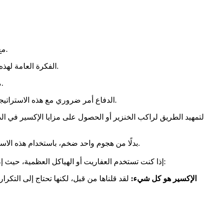
بسرعة.
مع
الفكرة العامة لهذه الاستراتيجية هي استكشاف دفاعات خصمك باستمرار. وللقيام بذلك، سترسل راكب الخنزير مقترنًا بالعفاريت أو الزاب جاهزًا لإزالة التشتيت.
؟ جيد. أنت تعرف الآن ما هي العدادات التي خرجت من أيديهم.
م
الدفاع أمر ضروري مع هذه الاستراتيجية. استخدم المدفع الخاص بك لسحب القوات التي تستهدف المباني مثل العمالقة والفرسان الخنازير إلى المركز، مما يعرضهم لأبراج الساحة.
بدلًا من هجوم واحد ضخم، باستخدام هذه الاستراتيجية، ستشن العديد من الهجمات الأصغر حجمًا للتنقل عبر مجموعتك. فقط احرص على مواصلة الضغط والدفاع بذكاء وتقليص تلك الأبراج.
إذا كنت تستخدم العفاريت أو الهياكل العظمية، حيث إن نشرهم بشكل صحيح يمكن أن يدفع راكب الخنزير لتجاوز المباني الدفاعية في الوضع الأوسط القياسي. إليك بعضًا من أفضلها:
الإكسير هو كل شيء:
لقد قلناها من قبل، لكنها تحتاج إلى التكر