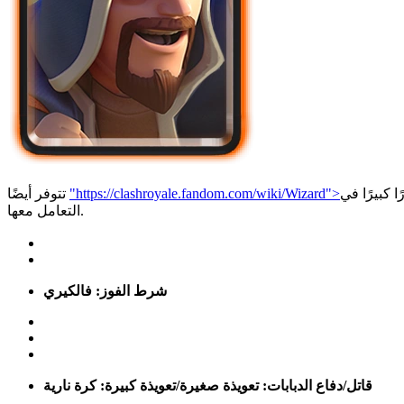
ر كله يتعلق ببناء دفعة قوية لا يمكن لخصمك
"https://clashroyale.fandom.com/wiki/Wizard">
تتوفر أيضًا
التعامل معها.
شرط الفوز:
فالكيري
قاتل/دفاع الدبابات:
تعويذة صغيرة/تعويذة كبيرة:
كرة نارية