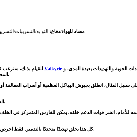
مضاد للهواء/دفاع:
التوابع/التسريبات/التسري
 الجوية والتهديدات بعيدة المدى، وP.E.K.K.A. الخاص بك
Valkyrie
للقيام بذلك، سترغب في البدء ببطء عن طريق بناء الإكسير والدفاع بكفاءة، باستخدام
المصغر للدبابات ذات الهدف الواحد مثل العمالقة أو فرسان الخنزير.
. على سبيل المثال، انطلق بجيوش الهياكل العظمية أو أسراب العمالقة 
السحر الحقيقي لهذه الاستراتيجية يحدث عندما تبني ميزة الإكسير.
مه للأمام، انشر قوات الدعم خلفه. يمكن للفارس المتمركز في الخلف 
بشكل صحيح، ووقت دفعاتك.
كل هذا يخلق تهديدًا متجددًا بالتدمير. فقط احرص