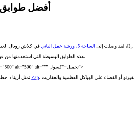
أفضل طوابق كلاش ر
في كلاش رويال. لعبة رائعة! هنا حيث تبدأ الأمور في أن تصبح ممتعة (وصعبة بعض الشيء).
إذًا، لقد وصلت إلى
الساحة 5، ورشة عمل الباني
هذه الطوابق البسيطة التي استخدمتها من قبل؟ قد لا تعمل بعد الآن، لأنك ستواجه بطاقات جديدة وأعداء أكثر تحديًا.
ولكن لا تقلق، لقد أتيت إلى المكان الصحيح. png" width="500" height="500" alt="500" alt=""" تحميل="كسول">
، والتي تعمل كصاعق فوري رخيص قادر على إعادة ضبط أبراج إنفيرنو أو القضاء على الهياكل العظمية والعفاريت
Zap
تمثل أرينا 5 خطوة كبيرة إلى الأمام، حيث ستتمكن من الوصول إلى بطاقات قوية مثل