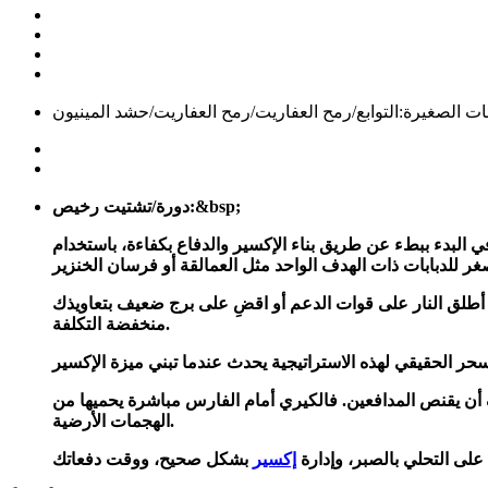
بات الصغيرة:التوابع/رمح العفاريت/رمح العفاريت/حشد المينيون
دورة/تشتيت رخيص:&bsp;
أو أطلق النار على قوات الدعم أو اقضِ على برج ضعيف بتعاويذك
منخفضة التكلفة.
أن يقنص المدافعين. فالكيري أمام الفارس مباشرة يحميها من
الهجمات الأرضية.
 على التحلي بالصبر، وإدارة
إكسير