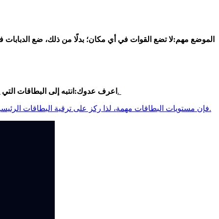
>الموضع مهم:
لا تضع القوات في أي مكان؛ بدلًا من ذلك، ضع الدبابات 
. تساعدك معرفة ذلك على التنبؤ بحركاتهم والتخطيط لهجومك.
>اعرف عدوك:
انتبه إلى البطاقات الت
قاوم الرغبة في الهجوم باستمرار. في حين أن الاستراتيجية هي الأهم في لعبة Clash، فإن مستويات البطاقات مهمة، لذا ركز على ترقية البطاقات الرئيسية في مجموعتك المختارة.