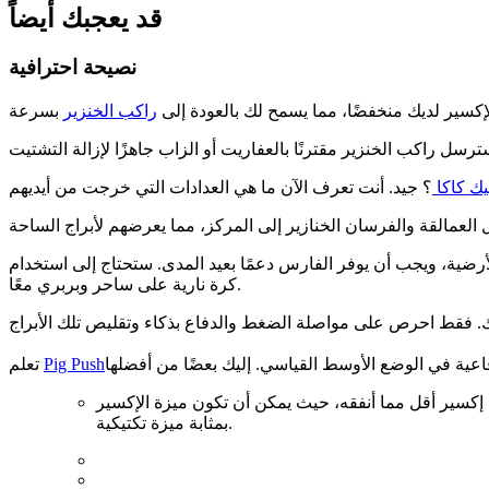
قد يعجبك أيضاً
نصيحة احترافية
لإكسير لديك منخفضًا، مما يسمح لك بالعودة إلى
راكب الخنزير
يك كاكا
عيد المدى. ستحتاج إلى استخدام Fireball وZap لتمهيد الطريق لراكب الخنزير أو الحصول على مزايا الإكسير في الدفاع، مثل إطلاق
كرة نارية على ساحر وبربري معًا.
Pig Push
تعلم
ام إكسير أقل مما أنفقه، حيث يمكن أن تكون ميزة الإكسير
بمثابة ميزة تكتيكية.