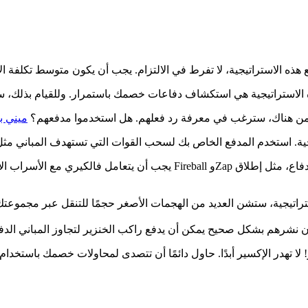
 هذه الاستراتيجية، لا تفرط في الالتزام. يجب أن يكون متوسط تكلفة ا
ن هناك، سترغب في معرفة رد فعلهم. هل استخدموا مدفعهم؟
ميني ب
يجب أن يتعامل فالكيري مع الأسراب الأرضية، ويجب أن يوفر الفارس دعمًا ب
ار! لا تهدر الإكسير أبدًا. حاول دائمًا أن تتصدى لمحاولات خصمك باستخد