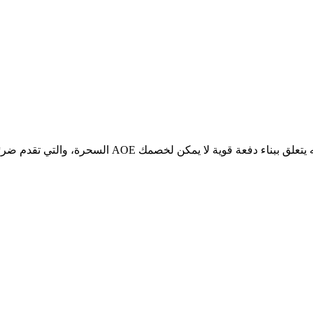
السحرة، والتي تقدم ضررًا كبيرًا في AOE يمكنها إذابة الأسراب ودعم عمليات الدفع الخاصة بك. الأم