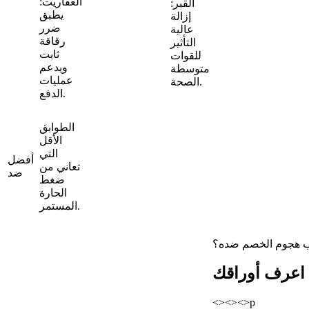
العفاريت:
القبر:
يطبق
إزالة
ضرر
عالية
رقاقة
التأثير
ثابت
للقوات
ويدعم
متوسطة
عمليات
الصحة.
الدفع.
الطوابق
الأقل
التي
أفضل
تعاني من
ضد
ضغط
الحارة
المستمر.
لب هجوم الخصم ضده؟
اعرف أوراقك
<><><>
p