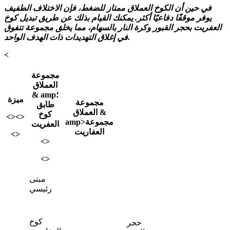
في حين أن الكوخ العملاق ممتاز للضغط، فإن الاختلاف الطفيف
يوفر موقفًا دفاعيًا أكثر. يمكنك القيام بذلك عن طريق تبديل كوخ
العفريت بحجر القبور وكرة النار بالسهام، مما يخلق مجموعة تتفوق
في إغلاق التهديدات ذات الهدف الواحد.
<
مجموعة
العملاق
& amp؛
ميزة
مجموعة
طابق
العملاق &
كوخ
<><>
مجموعة
amp>
العفريت
العفاريت
<>
<>
<>
مبنى
رئيسي
كوخ
حجر