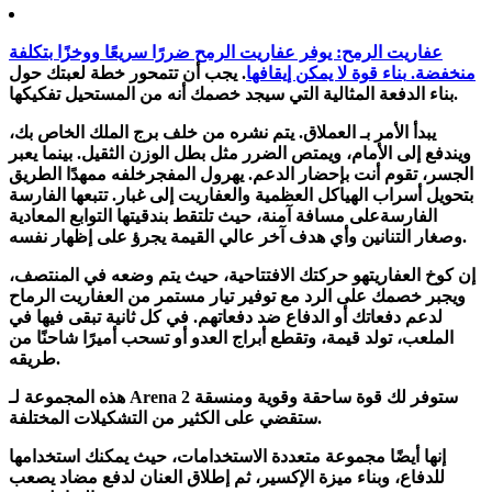
عفاريت الرمح:
يوفر عفاريت الرمح ضررًا سريعًا ووخزًا بتكلفة
منخفضة.
بناء قوة لا يمكن إيقافها
. يجب أن تتمحور خطة لعبتك حول
بناء الدفعة المثالية التي سيجد خصمك أنه من المستحيل تفكيكها.
يبدأ الأمر بـ
العملاق
. يتم نشره من خلف برج الملك الخاص بك،
ويندفع إلى الأمام، ويمتص الضرر مثل بطل الوزن الثقيل. بينما يعبر
الجسر، تقوم أنت بإحضار الدعم. يهرول
المفجر
خلفه ممهدًا الطريق
بتحويل أسراب الهياكل العظمية والعفاريت إلى غبار. تتبعها
الفارسة
الفارسة
على مسافة آمنة، حيث تلتقط بندقيتها التوابع المعادية
وصغار التنانين وأي هدف آخر عالي القيمة يجرؤ على إظهار نفسه.
إن
كوخ العفاريت
هو حركتك الافتتاحية، حيث يتم وضعه في المنتصف،
ويجبر خصمك على الرد مع توفير تيار مستمر من العفاريت الرماح
لدعم دفعاتك أو الدفاع ضد دفعاتهم. في كل ثانية تبقى فيها في
الملعب، تولد قيمة، وتقطع أبراج العدو أو تسحب أميرًا شاحنًا من
طريقه.
هذه المجموعة لـ Arena 2 ستوفر لك قوة ساحقة وقوية ومنسقة
ستقضي على الكثير من التشكيلات المختلفة.
إنها أيضًا مجموعة متعددة الاستخدامات، حيث يمكنك استخدامها
للدفاع، وبناء ميزة الإكسير، ثم إطلاق العنان لدفع مضاد يصعب