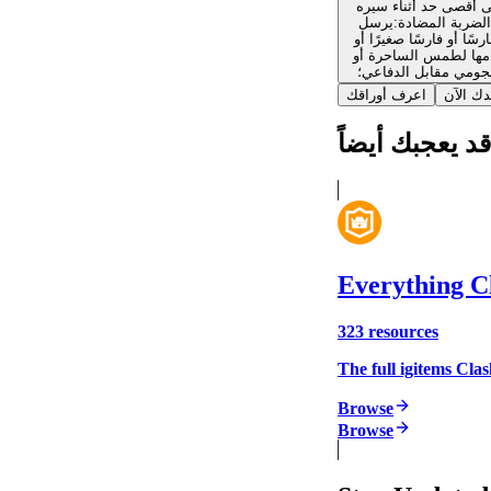
لى أقصى حد أثناء سيره
ا.الضربة المضادة:يرسل
 دع البرج الخاص بك وبعض القوات الرخيصة مثل العفاريت الرمح أو التوابع تتولى الدفاع. يمكن أن تصبح القوات الناجية بعد ذلك طليعة
خدمها لطمس الساحرة أو
هجومي مقابل الدفاعي؛
دك الآن
اعرف أوراقك
قد يعجبك أيضاً
Everything C
323
resources
The full igitems Clas
Browse
Browse