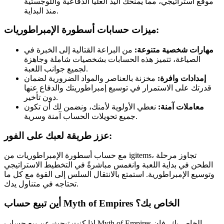
موقع استراتيجي، مما يمنحك اليد العليا الدفاعية واللوجستية
منذ البداية.
ميزات حسابات أسطورة الإمبراطوريات:
مهارات شخصية متنوعة:
من البراعة القتالية إلى الخبرة في
الصياغة، تتميز هذه الحسابات بشخصيات شاملة وجاهزة
لجميع جوانب اللعبة.
إمدادات وافرة:
مخزنة بالعناصر والمواد الضرورية لضمان
قدرتك على الاستمرار في توسيع إمبراطوريتك والدفاع عنها
دون تأخير.
معاملات آمنة:
نعطي الأولوية لأمنك، ونضمن لك أن تكون
جميع تحويلات الحساب آمنة وسرية.
عزز طريقة لعبك على الفور:
مع حساب أسطورة الإمبراطوريات من igitems، تجاوز مرحلة
الطحن في بداية اللعبة وانغمس مباشرةً في التخطيط الاستراتيجي
وتوسيع الإمبراطورية. استمتع بالانتقال السلس إلى القوة مع كل ما
تحتاجه في متناول يدك.
أين تبيع حساب Myth of Empires الخاص بك؟
إذا كنت تبحث عن بيع حساب Myth of Empires الخاص بك، فإن