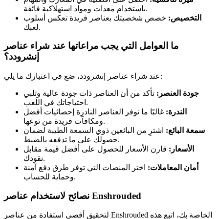
باستخدام معدات ومواد استهلاكية فائقة.
التخصيص:
خصص شخصيتك بعناصر فريدة تعكس أسلوب
لعبك.
ما العوامل التي يجب مراعاتها عند شراء عناصر
إنشرودد؟
عند شراء عناصر إنشرودد، ضع في اعتبارك ما يلي:
جودة العنصر:
تأكد من أن العناصر ذات جودة عالية وتلبي
احتياجاتك في اللعب.
الندرة:
غالبًا ما توفر العناصر النادرة إحصائيات أفضل
ومكافآت فريدة من نوعها.
سمعة البائع:
اشترِ من البائعين ذوي السمعة الطيبة لضمان
حصولك على ما تدفعه بالضبط.
الأسعار:
قارن الأسعار للحصول على أفضل قيمة مقابل
نقودك.
أمان المعاملات:
اختر المنصات التي توفر طرق دفع آمنة
وحماية للحساب.
نصائح لاستخدام عناصر Enshrouded
لتحقيق أقصى استفادة من عناصر Enshrouded الخاصة بك، اتبع هذه