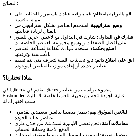
النصائح:
قم بالترقية بانتظام:
قم بترقية عتادك باستمرار للحفاظ على
ميزة تنافسية.
وضع استراتيجية
: استخدم العناصر بشكل استراتيجي في
القتال لزيادة فعاليتها.
شارك في التداول:
شارك في التداول مع لاعبين آخرين للعثور
على أفضل الصفقات وتوسيع مجموعة العناصر الخاصة بك.
اصنع بحكمة:
استخدم موادك بكفاءة لصناعة العناصر
الأساسية وترقيتها.
ابق على اطلاع دائم:
تابع تحديثات اللعبة لتعرف متى يتم تقديم
عناصر جديدة أو إعادة موازنة العناصر الموجودة.
لماذا تختارنا؟
في igitems، نقدم في igitems مجموعة واسعة من عناصر
Enshrouded عالية الجودة لتحسين تجربة اللعب الخاصة بك. إليك
سبب اختيارك لنا
البائعين الموثوق بهم:
تتميز منصتنا ببائعين معتمدين يقدمون
عناصر عالية الجودة.
معاملات آمنة:
نحن نعطي الأولوية لسلامتك من خلال طرق
الدفع الآمنة وحماية الحساب.
توصيل سريع:
استمتع بالتوصيل السريع والموثوق لمنتجاتك