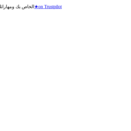
on Trustpilot
★
اكتسب ميزة تنافسية في Counter-Strike 2 مع خدمات التعزيز الاحترافية من igitems، الم