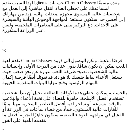
لهذا السبب تقدم igitems حسابات Chrono Odyssey معدة مسبقًا
لمساعدتك على تخطي العناء. انتقل مباشرةً إلى العمل مع
شخصيات عالية المستوى مجهزة بمعدات نهائية تزيد من مهاراتك
إلى أقصى حد. ستكون مستعدًا لمواجهة الوحوش الهائلة والسيطرة
على الأحداث. دع التركيز يبقى على المغامرات الملحمية، وليس
على الزراعة المتكررة.
.
>؛
تقدم لعبة Chrono Odyssey فرصًا مذهلة، ولكن الوصول إلى ذروة
اللعب يمكن أن يكون شاقًا. بدون عتاد من الدرجة الأولى وإحصائيات
عالية للشخصية، تصبح طريقة اللعب عبارة عن تحدٍ صعب حيث
يستغل الأعداء نقاط ضعفك بلا هوادة. قد تفوتك أيضًا فرصة إكمال
المهام الرئيسية وفتح مزايا البنيات المتقدمة الحيوية.
بالحساب، يمكنك تخطي هذه الأوقات الضائعة. تخيل أن تبدأ بشخصية
تستخدم أفضل الأسلحة، جاهزة للقضاء على نخبة الأعداء والتلاعب
بالوقت بسرعة. أو ساحر لديه أفضل العناصر السحرية مهيأ تمامًا
للغارات عالية المستوى. فبدلًا من قضاء ساعات في الزراعة أو
الفشل في مواجهة الغوغاء الصعبة، ستكون جاهزًا لتجربة أفضل ما
تقدمه اللعبة على الفور.