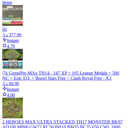
Items
Hi
Instant
4.79
|7k Gems|Pre-MAx TH14 - 147 XP + 105 League Medals + 500
NC + Epic EQ. + Brawl Stars Free + Clash Royal Free - X3
Instant
4.90
2 HEROES MAX ULTRA STACKED TH17 MONSTER BK97
AQ100 MP60 GW72 RC50 BH10 BM35 BC35 650 CWL 1800