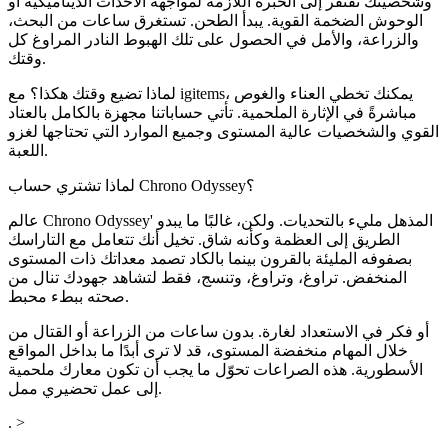
وشخصيتك تفتقر إلى الخبرة اللازمة لمواجهة الأحداث الديناميكية أو
الوحوش الضخمة القوية. يبدأ الطحن. تستغرق ساعات من البحث،
والزراعة، والأمل في الحصول على تلك الهبوط النادر المراوغ كل
وقتك.
لماذا تضيع وقتك هكذا؟ مع igitems، يمكنك تخطي العناء والغوص
مباشرةً في الإثارة الملحمية. تأتي حساباتنا مجهزة بالكامل بالعتاد
القوي والشخصيات عالية المستوى وجميع الموارد التي تحتاجها لغزو
اللعبة.
لماذا تشتري حساب Chrono Odyssey؟
عالم Chrono Odyssey' المذهل مليء بالتحديات. ولكن، غالبًا ما يبدو
الطريق إلى العظمة وكأنه شاق. تخيل أنك تتعامل مع التاراسك
بصفوفه المليئة بالقرون بينما بالكاد تصمد معداتك ذات المستوى
المنخفض. تراوغ، وتراوغ، وتنسج، فقط لتشاهد جهودك تنال من
صحته ببطء محبط.
أو فكر في الاستعداد لغارة. بدون ساعات من الزراعة أو القتال من
خلال المهام منخفضة المستوى، قد لا ترى أبدًا ما بداخل المواقع
الأسطورية. هذه الصراعات تحوّل ما يجب أن تكون معارك ملحمية
إلى عمل تحضيري ممل.
. >