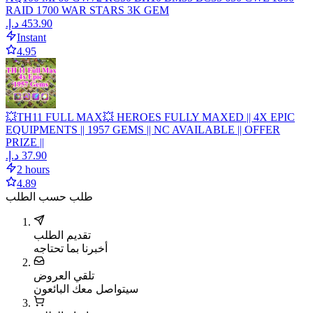
RAID 1700 WAR STARS 3K GEM
Instant
4.95
💥TH11 FULL MAX💥 HEROES FULLY MAXED || 4X EPIC
EQUIPMENTS || 1957 GEMS || NC AVAILABLE || OFFER
PRIZE ||
2 hours
4.89
طلب حسب الطلب
تقديم الطلب
أخبرنا بما تحتاجه
تلقي العروض
سيتواصل معك البائعون