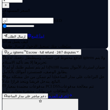
السعر المستهدف
AED
0
500
ابدأ البيع
إرسال الطلب
كيف يعمل هذا
سيُطلب منك تسجيل الدخول لإرسال طلبك.
·
™
Escrow · full refund · 24/7 disputes
درع igitems
الدفع محفوظ في حساب وسيط
تظل دفعتك لدى igitems ولا يتم
تحريرها إلا بعد تأكيد الاستلام.
ضمان استرداد الأموال بنسبة 100%
إذا لم يتم تسليم طلبك أو لم
يطابق الوصف، فستسترد أموالك بالكامل.
حل النزاعات على مدار الساعة
إذا لم تتمكن من حل مشكلة مع
البائع، يتدخل فريقنا ويتخذ قرارًا عادلاً.
تتم معالجة مدفوعات
مدفوعات معتمدة بمعيار PCI DSS
البطاقات عبر بوابات مشفرة بمعايير بنكية.
اعرف المزيد
دعم مباشر على مدار الساعة