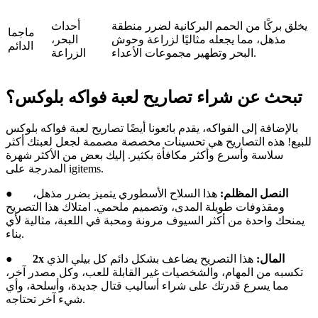
يخلق بركًا من الحمم البركانية لضرر منطقة
أحداث
ماجما
مذهل، مما يجعله مثاليًا لزراعة وحوش
البحر،
الدائم
البحر وتطهير مجموعات الأعداء.
الزراعة
تبحث عن شراء تصاريح لعبة فواكه بلوكس؟
بالإضافة إلى الفواكه، يقدم بائعونا أيضًا تصاريح لعبة فواكه بلوكس
للبيع! هذه التصاريح هي تحسينات مخصصة مصممة لجعل لعبتك أكثر
سلاسة وأسرع وأكثر مكافأة بكثير. إليك بعض من الأكثر شهرة
المدرجة على igitems.
النصل المظلم:
هذا السلاح الأسطوري يتميز بضرر مذهل،
●
ومقذوفات طويلة المدى، وتصميم ملحمي. امتلاك هذا التصريح
يمنحك واحدة من أكثر السيوف مرونة ومحبة في اللعبة، مثالية لأي
بناء.
2x المال:
هذا التصريح يضاعف بشكل دائم كل بيلي الذي
●
تكسبه من المهام، والشخصيات غير القابلة للعب، وكل مصدر آخر،
مما يسرع قدرتك على شراء أساليب قتال جديدة، وأسلحة، وأي
شيء آخر تحتاجه.