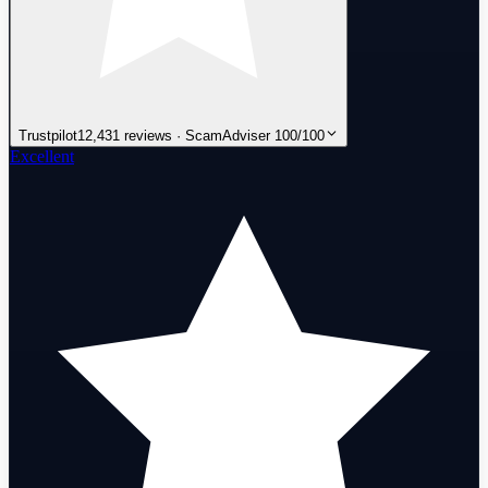
Trustpilot
12,431 reviews · ScamAdviser 100/100
Excellent