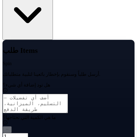
طلب Items
Spin
أرسل طلباً وسنقوم بإخطار بائعينا لتلبية متطلباتك.
هل تود إضافة أي شيء؟
ما هي الكمية التي تحتاجها؟