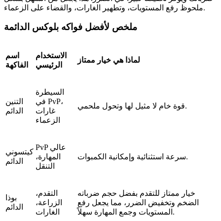
ملحوظ رفع المستويات، وتطهير الغارات، والقضاء على الزعماء.
ملخص لأفضل فواكه بلوكس الدائمة
الاستخدام
اسم
لماذا هي خيار ممتاز
الرئيسي
الفاكهة
السيطرة
في PvP،
التنين
قوة خام لا مثيل لها وتحول ملحمي.
غارات
الدائم
الزعماء
PvP عالي
كيتسوني
سرعة استثنائية وإمكانية الكمبوات.
المهارة،
الدائم
التنقل
خيار ممتاز للتقدم بفضل حجم ضرباته
التقدم،
بوذا
الضخم وتخفيض الضرر، مما يجعل رفع
الزراعة،
الدائم
المستويات وجمع المهارة سهلاً.
الغارات