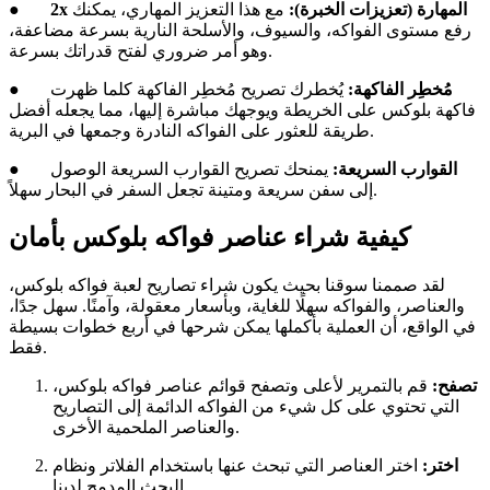
2x المهارة (تعزيزات الخبرة):
مع هذا التعزيز المهاري، يمكنك
●
رفع مستوى الفواكه، والسيوف، والأسلحة النارية بسرعة مضاعفة،
وهو أمر ضروري لفتح قدراتك بسرعة.
مُخطِر الفاكهة:
يُخطرك تصريح مُخطِر الفاكهة كلما ظهرت
●
فاكهة بلوكس على الخريطة ويوجهك مباشرة إليها، مما يجعله أفضل
طريقة للعثور على الفواكه النادرة وجمعها في البرية.
القوارب السريعة:
يمنحك تصريح القوارب السريعة الوصول
●
إلى سفن سريعة ومتينة تجعل السفر في البحار سهلاً.
كيفية شراء عناصر فواكه بلوكس بأمان
لقد صممنا سوقنا بحيث يكون شراء تصاريح لعبة فواكه بلوكس،
والعناصر، والفواكه سهلًا للغاية، وبأسعار معقولة، وآمنًا. سهل جدًا،
في الواقع، أن العملية بأكملها يمكن شرحها في أربع خطوات بسيطة
فقط.
تصفح:
قم بالتمرير لأعلى وتصفح قوائم عناصر فواكه بلوكس،
التي تحتوي على كل شيء من الفواكه الدائمة إلى التصاريح
والعناصر الملحمية الأخرى.
اختر:
اختر العناصر التي تبحث عنها باستخدام الفلاتر ونظام
البحث المدمج لدينا.