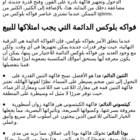
الدخول وتجهيز فاكهة نادرة على الفور، وفتح قدرة جديدة، أو
مضاعفة دخلك من البداية. هذا، بالإضافة إلى الكثير، الكثير من
الممكن عندما تشتري عناصر فواكه بلوكس من igitems.
فواكه بلوكس الدائمة التي يجب امتلاكها للبيع
عندما يتعلق الأمر بفواكه بلوكس، فإن الفواكه الدائمة هي الترقية
النهائية، حيث توفر قدرات جديدة يمكن تجهيزها في أي وقت. ولكن
مع وجود العديد من فواكه بلوكس الدائمة للاختيار من بينها، يمكن أن
يكون معرفة أيها يستحق أموالك المكتسبة بصعوبة أمرًا صعبًا، لذا
قمنا بتفصيلها.
التنين الدائم:
هذا هو الأفضل. تمنح فاكهة التنين القدرة على
●
التحول إلى تنين ضخم يسيطر على السماء. نظرًا لقوتها الهائلة، تعتبر
فاكهة التنين قمة في معارك اللاعب ضد اللاعب ومعارك الزعماء،
حيث توفر ضررًا لا مثيل له وسيطرة على المنطقة.
كيتسوني الدائم:
فاكهة الكيتسوني هي فاكهة زوان أسطورية
●
معروفة بسرعتها، وكمبواتها السريعة، وتأثيراتها البصرية، مما يجعلها
الخيار المثالي للاعبين الذين يبحثون عن أسلوب قتال سريع وأنيق
وعملي.
بوذا الدائم:
تحولك فاكهة بوذا إلى عملاق، مما يزيد من مدى
●
ضرباتك ويوفر تخفيضًا كبيرًا في الضرر. هذا يجعل من السهل بشكل