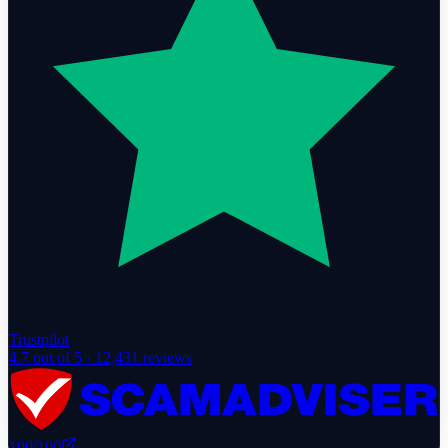
Trustpilot
4.7
out of 5 ·
12,431
reviews
100
/100