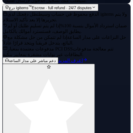
سيُطلب منك تسجيل الدخول لإرسال طلبك.
·
™
Escrow · full refund · 24/7 disputes
درع igitems
الدفع محفوظ في حساب وسيط
تظل دفعتك لدى igitems ولا يتم
تحريرها إلا بعد تأكيد الاستلام.
ضمان استرداد الأموال بنسبة 100%
إذا لم يتم تسليم طلبك أو لم
يطابق الوصف، فستسترد أموالك بالكامل.
حل النزاعات على مدار الساعة
إذا لم تتمكن من حل مشكلة مع
البائع، يتدخل فريقنا ويتخذ قرارًا عادلاً.
تتم معالجة مدفوعات
مدفوعات معتمدة بمعيار PCI DSS
البطاقات عبر بوابات مشفرة بمعايير بنكية.
اعرف المزيد
دعم مباشر على مدار الساعة