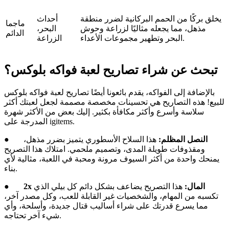
يخلق بركًا من الحمم البركانية لضرر منطقة
أحداث
ماجما
مذهل، مما يجعله مثاليًا لزراعة وحوش
البحر،
الدائم
البحر وتطهير مجموعات الأعداء.
الزراعة
تبحث عن شراء تصاريح لعبة فواكه بلوكس؟
بالإضافة إلى الفواكه، يقدم بائعونا أيضًا تصاريح لعبة فواكه بلوكس
للبيع! هذه التصاريح هي تحسينات مخصصة مصممة لجعل لعبتك أكثر
سلاسة وأسرع وأكثر مكافأة بكثير. إليك بعض من الأكثر شهرة
المدرجة على igitems.
النصل المظلم:
هذا السلاح الأسطوري يتميز بضرر مذهل،
●
ومقذوفات طويلة المدى، وتصميم ملحمي. امتلاك هذا التصريح
يمنحك واحدة من أكثر السيوف مرونة ومحبة في اللعبة، مثالية لأي
بناء.
2x المال:
هذا التصريح يضاعف بشكل دائم كل بيلي الذي
●
تكسبه من المهام، والشخصيات غير القابلة للعب، وكل مصدر آخر،
مما يسرع قدرتك على شراء أساليب قتال جديدة، وأسلحة، وأي
شيء آخر تحتاجه.