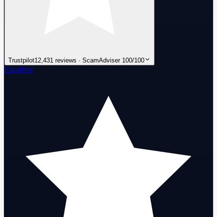
Trustpilot
12,431 reviews · ScamAdviser 100/100
Excellent