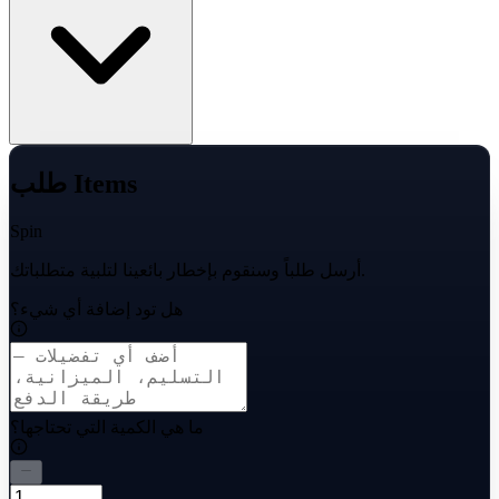
طلب Items
Spin
أرسل طلباً وسنقوم بإخطار بائعينا لتلبية متطلباتك.
هل تود إضافة أي شيء؟
ما هي الكمية التي تحتاجها؟