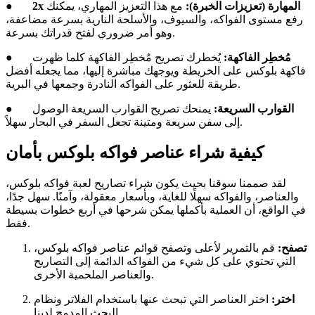
2x المهارة (تعزيزات الخبرة):
مع هذا التعزيز المهاري، يمكنك
●
رفع مستوى الفواكه، والسيوف، والأسلحة النارية بسرعة مضاعفة،
وهو أمر ضروري لفتح قدراتك بسرعة.
مُخطِر الفاكهة:
يُخطرك تصريح مُخطِر الفاكهة كلما ظهرت
●
فاكهة بلوكس على الخريطة ويوجهك مباشرة إليها، مما يجعله أفضل
طريقة للعثور على الفواكه النادرة وجمعها في البرية.
القوارب السريعة:
يمنحك تصريح القوارب السريعة الوصول
●
إلى سفن سريعة ومتينة تجعل السفر في البحار سهلاً.
كيفية شراء عناصر فواكه بلوكس بأمان
لقد صممنا سوقنا بحيث يكون شراء تصاريح لعبة فواكه بلوكس،
والعناصر، والفواكه سهلًا للغاية، وبأسعار معقولة، وآمنًا. سهل جدًا،
في الواقع، أن العملية بأكملها يمكن شرحها في أربع خطوات بسيطة
فقط.
تصفح:
قم بالتمرير لأعلى وتصفح قوائم عناصر فواكه بلوكس،
التي تحتوي على كل شيء من الفواكه الدائمة إلى التصاريح
والعناصر الملحمية الأخرى.
اختر:
اختر العناصر التي تبحث عنها باستخدام الفلاتر ونظام
البحث المدمج لدينا.