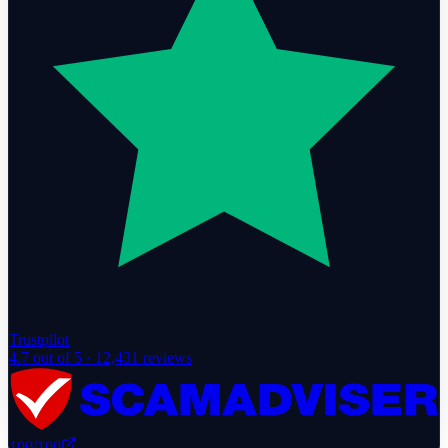
Trustpilot
4.7
out of 5 ·
12,431
reviews
100
/100