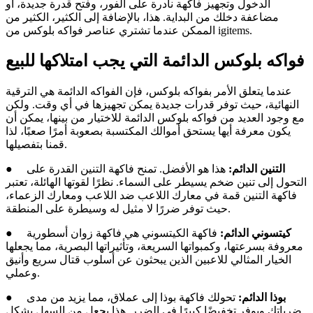
الدخول وتجهيز فاكهة نادرة على الفور، وفتح قدرة جديدة، أو
مضاعفة دخلك من البداية. هذا، بالإضافة إلى الكثير، الكثير من
الممكن عندما تشتري عناصر فواكه بلوكس من igitems.
فواكه بلوكس الدائمة التي يجب امتلاكها للبيع
عندما يتعلق الأمر بفواكه بلوكس، فإن الفواكه الدائمة هي الترقية
النهائية، حيث توفر قدرات جديدة يمكن تجهيزها في أي وقت. ولكن
مع وجود العديد من فواكه بلوكس الدائمة للاختيار من بينها، يمكن أن
يكون معرفة أيها يستحق أموالك المكتسبة بصعوبة أمرًا صعبًا، لذا
قمنا بتفصيلها.
التنين الدائم:
هذا هو الأفضل. تمنح فاكهة التنين القدرة على
●
التحول إلى تنين ضخم يسيطر على السماء. نظرًا لقوتها الهائلة، تعتبر
فاكهة التنين قمة في معارك اللاعب ضد اللاعب ومعارك الزعماء،
حيث توفر ضررًا لا مثيل له وسيطرة على المنطقة.
كيتسوني الدائم:
فاكهة الكيتسوني هي فاكهة زوان أسطورية
●
معروفة بسرعتها، وكمبواتها السريعة، وتأثيراتها البصرية، مما يجعلها
الخيار المثالي للاعبين الذين يبحثون عن أسلوب قتال سريع وأنيق
وعملي.
بوذا الدائم:
تحولك فاكهة بوذا إلى عملاق، مما يزيد من مدى
●
ضرباتك ويوفر تخفيضًا كبيرًا في الضرر. هذا يجعل من السهل بشكل