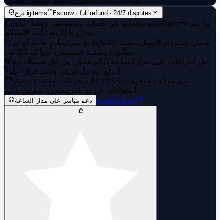
سيُطلب منك تسجيل الدخول لإرسال طلبك.
·
™
Escrow · full refund · 24/7 disputes
درع igitems
الدفع محفوظ في حساب وسيط
تظل دفعتك لدى igitems ولا يتم
تحريرها إلا بعد تأكيد الاستلام.
ضمان استرداد الأموال بنسبة 100%
إذا لم يتم تسليم طلبك أو لم
يطابق الوصف، فستسترد أموالك بالكامل.
حل النزاعات على مدار الساعة
إذا لم تتمكن من حل مشكلة مع
البائع، يتدخل فريقنا ويتخذ قرارًا عادلاً.
تتم معالجة مدفوعات
مدفوعات معتمدة بمعيار PCI DSS
البطاقات عبر بوابات مشفرة بمعايير بنكية.
اعرف المزيد
دعم مباشر على مدار الساعة