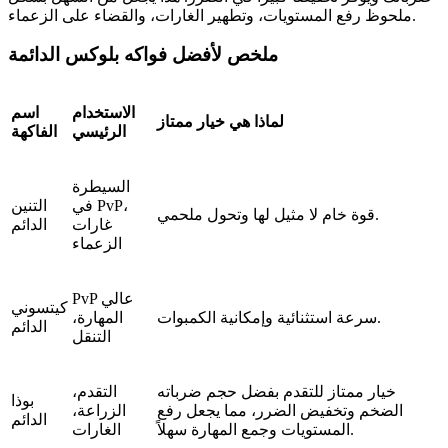
ملحوظ رفع المستويات، وتطهير الغارات، والقضاء على الزعماء.
ملخص لأفضل فواكه بلوكس الدائمة
الاستخدام
اسم
لماذا هي خيار ممتاز
الرئيسي
الفاكهة
السيطرة
في PvP،
التنين
قوة خام لا مثيل لها وتحول ملحمي.
غارات
الدائم
الزعماء
PvP عالي
كيتسوني
سرعة استثنائية وإمكانية الكمبوات.
المهارة،
الدائم
التنقل
خيار ممتاز للتقدم بفضل حجم ضرباته
التقدم،
بوذا
الضخم وتخفيض الضرر، مما يجعل رفع
الزراعة،
الدائم
المستويات وجمع المهارة سهلاً.
الغارات