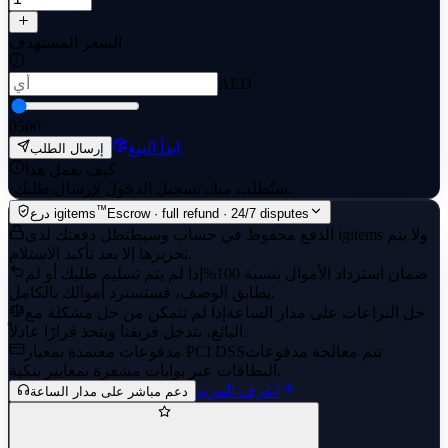
السعر المستهدف
AED
0
500
ابدأ البيع
إرسال الطلب
كيف يعمل هذا
سيُطلب منك تسجيل الدخول لإرسال طلبك.
·
™
Escrow · full refund · 24/7 disputes
درع igitems
الدفع محفوظ في حساب وسيط
تظل دفعتك لدى igitems ولا يتم
تحريرها إلا بعد تأكيد الاستلام.
ضمان استرداد الأموال بنسبة 100%
إذا لم يتم تسليم طلبك أو لم
يطابق الوصف، فستسترد أموالك بالكامل.
حل النزاعات على مدار الساعة
إذا لم تتمكن من حل مشكلة مع
البائع، يتدخل فريقنا ويتخذ قرارًا عادلاً.
تتم معالجة مدفوعات
مدفوعات معتمدة بمعيار PCI DSS
البطاقات عبر بوابات مشفرة بمعايير بنكية.
اعرف المزيد
دعم مباشر على مدار الساعة