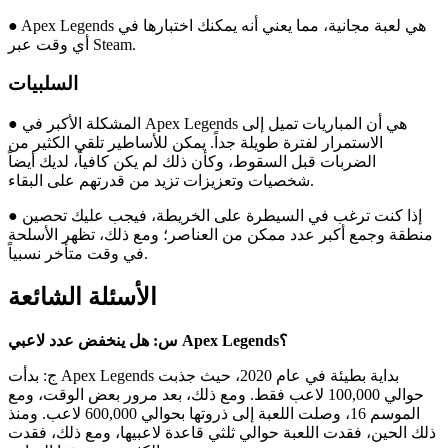
● Apex Legends هي لعبة مجانية، مما يعني أنه يمكنك اختبارها في
أي وقت عبر Steam.
السلبيات
● المشكلة الأكبر في Apex Legends هي أن المباريات تميل إلى
الاستمرار لفترة طويلة جداً. يمكن للأساطير تلقي الكثير من
الضربات قبل السقوط، وكأن ذلك لم يكن كافياً، لديك أيضاً
شخصيات وتعزيزات تزيد من قدرتهم على البقاء.
● إذا كنت ترغب في السيطرة على الخريطة، فيجب عليك تحصين
منطقة وجمع أكبر عدد ممكن من العناصر؛ ومع ذلك، تظهر الأسلحة
في وقت متأخر نسبياً.
الأسئلة الشائعة
س: هل ينخفض عدد لاعبي Apex Legends؟
ج: بدأت Apex Legends بداية بطيئة في عام 2020، حيث جذبت
حوالي 100,000 لاعب فقط. ومع ذلك، بعد مرور بعض الوقت، ومع
الموسم 16، وصلت اللعبة إلى ذروتها بحوالي 600,000 لاعب. ومنذ
ذلك الحين، فقدت اللعبة حوالي ثلثي قاعدة لاعبيها، ومع ذلك، فقدت