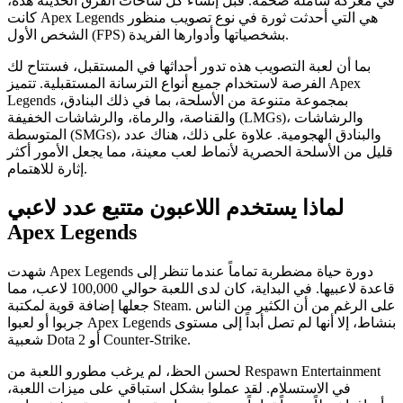
في معركة شاملة ضخمة. قبل إنشاء كل ساحات الفرق الحديثة هذه،
كانت Apex Legends هي التي أحدثت ثورة في نوع تصويب منظور
الشخص الأول (FPS) بشخصياتها وأدوارها الفريدة.
بما أن لعبة التصويب هذه تدور أحداثها في المستقبل، فستتاح لك
الفرصة لاستخدام جميع أنواع الترسانة المستقبلية. تتميز Apex
Legends بمجموعة متنوعة من الأسلحة، بما في ذلك البنادق،
والقناصة، والرماة، والرشاشات الخفيفة (LMGs)، والرشاشات
المتوسطة (SMGs)، والبنادق الهجومية. علاوة على ذلك، هناك عدد
قليل من الأسلحة الحصرية لأنماط لعب معينة، مما يجعل الأمور أكثر
إثارة للاهتمام.
لماذا يستخدم اللاعبون متتبع عدد لاعبي
Apex Legends
شهدت Apex Legends دورة حياة مضطربة تماماً عندما تنظر إلى
قاعدة لاعبيها. في البداية، كان لدى اللعبة حوالي 100,000 لاعب، مما
جعلها إضافة قوية لمكتبة Steam. على الرغم من أن الكثير من الناس
جربوا أو لعبوا Apex Legends بنشاط، إلا أنها لم تصل أبداً إلى مستوى
شعبية Dota 2 أو Counter-Strike.
لحسن الحظ، لم يرغب مطورو اللعبة من Respawn Entertainment
في الاستسلام. لقد عملوا بشكل استباقي على ميزات اللعبة،