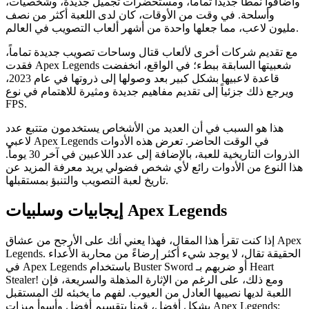
وأضافوا نمطاً جديداً تماماً، ومستحضرات تجميل جديدة، وشخصيات،
وأسلحة. في وقت من الأوقات، كان لدى اللعبة أكثر من نصف
مليون لاعب، مما جعلها واحدة من أشهر ألعاب التصويب في العالم.
مع تقديم شركات أخرى لألعاب قتال وساحات تصويب جديدة تماماً،
فقدت Apex Legends شعبيتها السابقة ببطء؛ في الواقع، انخفضت
قاعدة لاعبيها بشكل كبير بعد وصولها إلى ذروتها في عام 2023،
ويرجع ذلك جزئياً إلى تقديم مفاهيم جديدة ومثيرة للاهتمام في نوع
FPS.
هذا هو السبب في أن العديد من الأشخاص يستخدمون متتبع عدد
لاعبي Apex Legends في الوقت الحاضر. تعرض هذه الأدوات
الذروات التاريخية للعبة، بالإضافة إلى عدد اللاعبين في آخر 30 يوماً.
هذا النوع من الأدوات رائع لأي شخص فضولي يريد معرفة المزيد عن
تاريخ لعبة التصويب والتنبؤ بمستقبلها.
إيجابيات وسلبيات Apex Legends
إذا كنت تقرأ هذا المقال، فهذا يعني أنك على الأرجح من عشاق Apex
Legends. الحقيقة تقال، لا يوجد شيء أكثر إرضاءً من محاربة الأعداء
في Apex Legends باستخدام Buster Sword أو ضربهم بـ Heart
Stealer! ومع ذلك، على الرغم من الإثارة المذهلة والسريعة، فإن
اللعبة لديها نصيبها العادل من العيوب. لفهم ما يخبئه لك المستقبل
بشكل أفضل، قمنا بتقسيم أفضل وأسوأ ميزات Apex Legends: