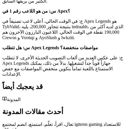
الكثير من بريقها السابق.
س: من هو اللاعب رقم 1 في Apex؟
ج: في الوقت الحالي، أعلى لاعب تصنيفاً في Apex Legends هو
TybValid، بنتيجة تتجاوز 200,000، يليه indraahh، الذي لديه أكثر من
190,000 نقطة في الوقت الحالي. اللاعبون البارزون الآخرون هم
Crewsn و Vootup و AyoSlush و lwkziti.
س: هل تتطلب Apex Legends مواصفات منخفضة؟
ج: على عكس العديد من ألعاب التصويب الحديثة الأخرى، لا تتطلب
Apex Legends جهازاً قوياً جداً لتشغيلها. بدلاً من ذلك، يمكنك
الاستمتاع باللعبة تماماً بتكوين منخفض المواصفات مع خفض
الإعدادات.
قد يعجبك أيضاً
المدونة
أحدث مقالات المدونة
تعال، اقرأ، تعلّم، استمتع، انضم لمجتمع igitems gaming للاستعداد