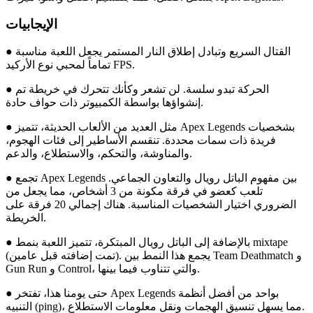
الإيجابيات
● القتال السريع وتبادل إطلاق النار المستمر يجعل اللعبة مناسبة
تماماً لمحبي نوع الأركيد FPS.
● الحركة تبدو سلسة. لن تشعر وكأنك تتحرك في خريطة تم
إنشواؤها بواسطة الكمبيوتر ذات حواف حادة.
● مثل العديد من الألعاب الحديثة، تتميز Apex Legends بشخصيات
فريدة ذات سمات محددة. تنقسم الأساطير إلى فئات الهجوم،
والمناوشة، والتحكم، والاستطلاع، والدعم.
● تجمع Apex Legends بين مفهوم الباتل رويال والتعاون الجماعي.
تلعب كعضو في فرقة مكونة من 3 أشخاص، مما يجعل من
الضروري اختيار الشخصيات المناسبة. هناك إجمالي 20 فرقة على
الخريطة.
● بالإضافة إلى الباتل رويال المبتكرة، تتميز اللعبة بنمط mixtape
(تمت إضافته قبل عامين). يجمع هذا النمط بين Team Deathmatch و
Gun Run و Control، والتي تتناوب فيما بينها.
● حتى يومنا هذا، تفتخر Apex Legends بواحد من أفضل أنظمة
التنبيه (ping)، مما يسهل تنسيق الهجمات ونقل معلومات الاستطلاع.