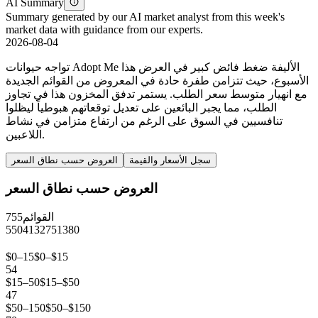
AI Summary
Summary generated by our AI market analyst from this week's
market data with guidance from our experts.
2026-08-04
تواجه حيوانات Adopt Me الأليفة ضغط فائض كبير في العرض هذا
الأسبوع، حيث تتزامن طفرة حادة في المعروض من القوائم الجديدة
مع انهيار متوسط سعر الطلب. يستمر تدفق المخزون هذا في تجاوز
الطلب، مما يجبر البائعين على تعديل توقعاتهم هبوطياً ليظلوا
تنافسيين في السوق على الرغم من ارتفاع متزامن في نشاط
اللاعبين.
سجل الأسعار والقيمة
العروض حسب نطاق السعر
العروض حسب نطاق السعر
القوائم
755
550
413
275
138
0
$0–15
$0–$15
54
$15–50
$15–$50
47
$50–150
$50–$150