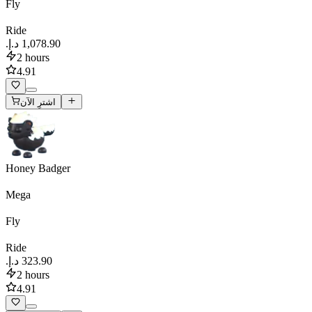
Fly
Ride
2 hours
4.91
اشترِ الآن
Honey Badger
Mega
Fly
Ride
2 hours
4.91