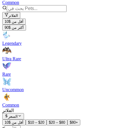
Common
الفلاتر
أقل من $10
أكثر من $90
Legendary
Ultra Rare
Rare
Uncommon
Common
الفلاتر
السعر
$80+
$20 – $80
$10 – $20
أقل من $10