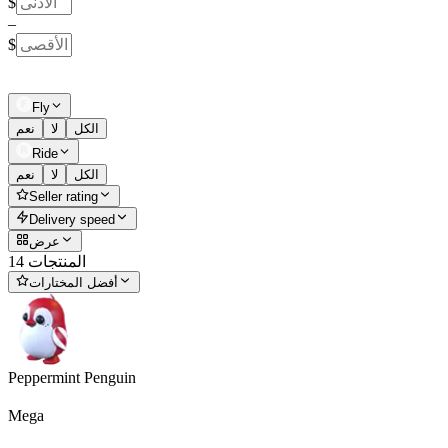
$
–
$
Fly
الكل
لا
نعم
Ride
الكل
لا
نعم
Seller rating
Delivery speed
عرض
14 المنتجات
أفضل المختارات
Peppermint Penguin
Mega