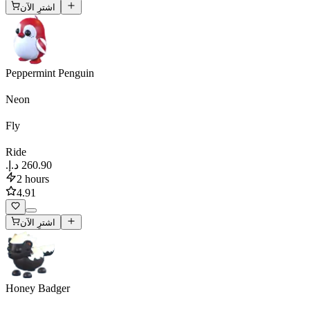
اشترِ الآن
Peppermint Penguin
Neon
Fly
Ride
2 hours
4.91
اشترِ الآن
Honey Badger