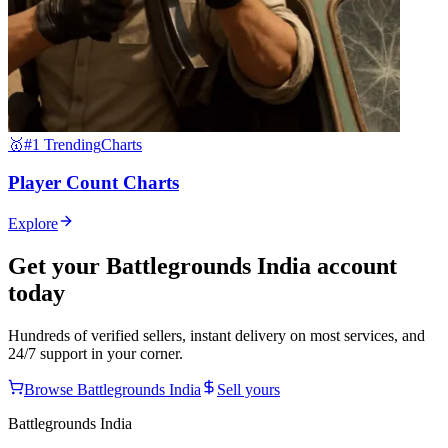
🥇
#1 Trending
Charts
Player Count Charts
Explore
Get your
Battlegrounds India
account
today
Hundreds of verified sellers, instant delivery on most services, and
24/7 support in your corner.
Browse
Battlegrounds India
Sell yours
Battlegrounds India