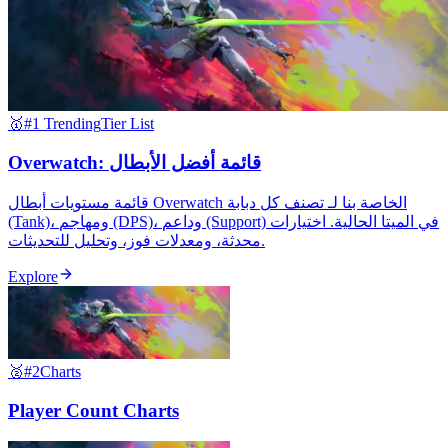
🥇
#1 Trending
Tier List
Overwatch: قائمة أفضل الأبطال
قائمة مستويات أبطال Overwatch الخاصة بنا لـ تصنف كل دبابة
(Tank)، ومهاجم (DPS)، وداعم (Support) في الميتا الحالية. اختيارات
محدثة، ومعدلات فوز، وتحليل للتحديثات.
Explore
🥈
#2
Charts
Player Count Charts