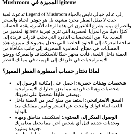
Mushroom المميزة في igitems
تدعوك لعبة Legend of Mushroom إلى عالم خيالي نابض بالحياة
حيث لا يمثل الفطر مجرد مشهد، بل هو جوهر الحياة والسحر
والصراع. بينما يشرع اللاعبون في هذه الرحلة الآسرة، يقدم الحساب
المتميز من igitems كنزًا دفينًا من المزايا الحصرية التي تثري تجربة
اللعب. بدءًا من الشخصيات النادرة التي تجلب قدرات فريدة إلى
ساحة المعركة إلى الجلود الخاصة التي تجعل مجموعتك مميزة، هذه
الحسابات هي مفتاح المغامرة السحرية. إلى جانب مكافأة من
العملة داخل اللعبة، فأنت مجهز جيدًا للاستكشاف والمعركة ووضع
الاستراتيجيات في طريقك إلى الهيمنة في ممالك الفطر.
لماذا تختار حساب أسطورة الفطر المميز؟
شخصيات وهيئات حصرية:
احصل على إمكانية الوصول إلى
شخصيات وهيئات فريدة، مما يعزز خياراتك الاستراتيجية
ويضفي طابعًا شخصيًا على تجربتك.
السبق الاستراتيجي:
استفد من مبلغ كبير من العملة داخل
اللعبة لبناء قواتك والبحث عن السحر وتأمين مملكتك منذ
البداية.
الوصول المبكر إلى المحتوى:
استكشف مناطق ومهام
وتحديات جديدة قبل أي شخص آخر، مما يجعل مغامرتك
جديدة ومثيرة.