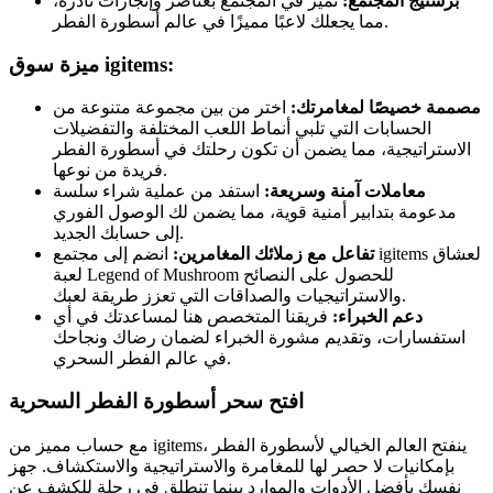
برستيج المجتمع:
تميّز في المجتمع بعناصر وإنجازات نادرة،
مما يجعلك لاعبًا مميزًا في عالم أسطورة الفطر.
ميزة سوق igitems:
مصممة خصيصًا لمغامرتك:
اختر من بين مجموعة متنوعة من
الحسابات التي تلبي أنماط اللعب المختلفة والتفضيلات
الاستراتيجية، مما يضمن أن تكون رحلتك في أسطورة الفطر
فريدة من نوعها.
معاملات آمنة وسريعة:
استفد من عملية شراء سلسة
مدعومة بتدابير أمنية قوية، مما يضمن لك الوصول الفوري
إلى حسابك الجديد.
تفاعل مع زملائك المغامرين:
انضم إلى مجتمع igitems لعشاق
لعبة Legend of Mushroom للحصول على النصائح
والاستراتيجيات والصداقات التي تعزز طريقة لعبك.
دعم الخبراء:
فريقنا المتخصص هنا لمساعدتك في أي
استفسارات، وتقديم مشورة الخبراء لضمان رضاك ونجاحك
في عالم الفطر السحري.
افتح سحر أسطورة الفطر السحرية
مع حساب مميز من igitems، ينفتح العالم الخيالي لأسطورة الفطر
بإمكانيات لا حصر لها للمغامرة والاستراتيجية والاستكشاف. جهز
نفسك بأفضل الأدوات والموارد بينما تنطلق في رحلة للكشف عن