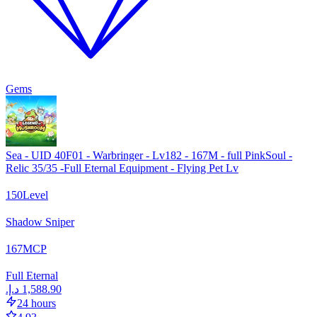
Gems
Sea - UID 40F01 - Warbringer - Lv182 - 167M - full PinkSoul -
Relic 35/35 -Full Eternal Equipment - Flying Pet Lv
150
Level
Shadow Sniper
167
M
CP
Full Eternal
24 hours