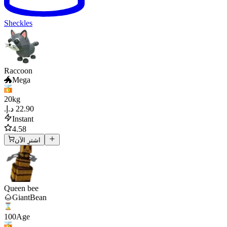
Sheckles
Raccoon
🐲Mega
20
kg
Instant
4.58
اشترِ الآن
Queen bee
🌰GiantBean
100
Age