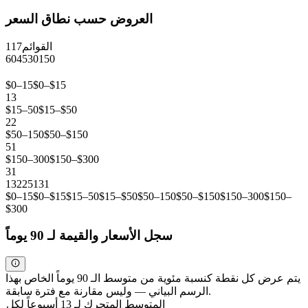
العروض حسب نطاق السعر
القوائم
117
60
45
30
15
0
$0–15
$0–$15
13
$15–50
$15–$50
22
$50–150
$50–$150
51
$150–300
$150–$300
31
13
22
51
31
$0–15
$0–$15
$15–50
$15–$50
$50–150
$50–$150
$150–300
$150–
$300
سجل الأسعار والقيمة لـ 90 يوماً
يتم عرض كل نقطة كنسبة مئوية من متوسط الـ 90 يوماً الخاص بهذا
الرسم البياني — وليس مقارنة مع فترة سابقة.
المتوسط المتحرك لـ 13 أسبوعاً لكل