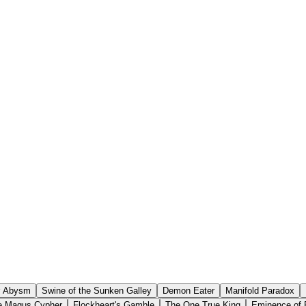
er Abysm
Swine of the Sunken Galley
Demon Eater
Manifold Paradox
e Magus Cypher
Flockheart's Gamble
The One True King
Eminence of R