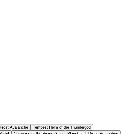
Frost Avalanche
Tempest Helm of the Thundergod
istul
Compass of the Rising Gale
Planetfall
Dread Retribution