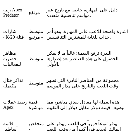
دليل على المهارة، خاصة مع تاريخ عبر
رتبة Apex
مرتفع
Predator
مواسم تنافسية متعددة.
إشارة واضحة للاعب عالي المهارة، وهو أمر
متوسط
شارات
جذاب للغاية للمشترين التنافسيين.
- مرتفع
4K/20 قتلة
الندرة ترفع القيمة؛ غالباً ما لا يمكن
مظاهر
الحصول على هذه العناصر بعد إصدارها
متوسط
حصرية
الأولي.
للفعاليات
مجموعة من العناصر النادرة التي تظهر
تذاكر قتال
متوسط
وقت اللعب والتاريخ على مدار الموسم.
مكتملة
هذه العملة لها معادل نقدي مباشر، مما
قيمة
رصيد عملات
Apex
يضيف قيمة دولار مقابل دولار إلى التقييم.
مباشرة
يوفر تنوعاً فورياً في اللعب ويوفر على
منخفض
قائمة
-
المالك الجديد قدراً كبيراً من وقت اللعب
أساطير