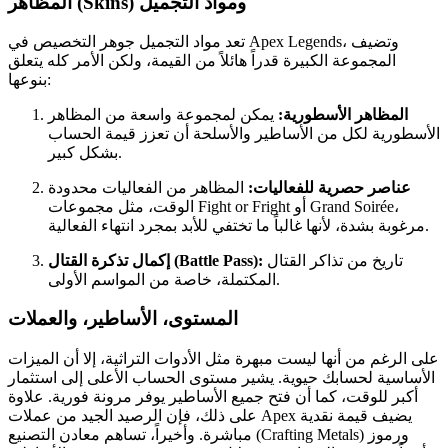
المظاهر (Skins) ومواد التجميل
تعد مواد التجميل جوهر التخصيص في Apex Legends، وتضيف
المجموعة الكبيرة قدراً هائلاً من القيمة، ولكن الأمر كله يتعلق
بنوعها:
المظاهر الأسطورية:
يمكن لمجموعة واسعة من المظاهر
الأسطورية لكل من الأساطير والأسلحة أن تعزز قيمة الحساب
بشكل كبير.
عناصر حصرية للفعاليات:
المظاهر من الفعاليات محدودة
الوقت، مثل مجموعات Fight or Fright أو Grand Soirée،
مرغوبة بشدة، لأنها غالباً ما تختفي للأبد بمجرد انتهاء الفعالية.
تاريخ من تذاكر القتال
إكمال تذكرة القتال (Battle Pass):
المكتملة، خاصة من المواسم الأولى.
المستوى، الأساطير، والعملات
على الرغم من أنها ليست مبهرة مثل الأدوات التراثية، إلا أن الميزات
الأساسية لحسابك حيوية. يشير مستوى الحساب الأعلى إلى استثمار
أكبر للوقت، كما أن فتح جميع الأساطير يوفر مرونة فورية. علاوة
على ذلك، فإن الرصيد الجيد من عملات Apex يضيف قيمة نقدية
مباشرة. وأخيراً، تساهم معادن التصنيع (Crafting Metals) ورموز