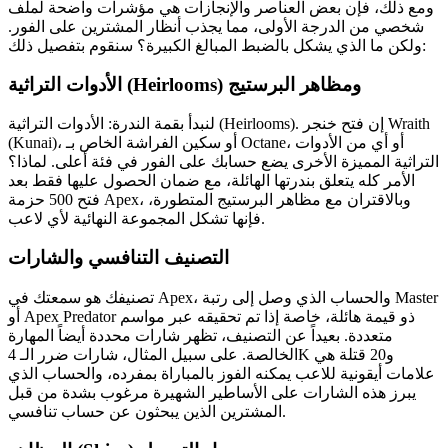
ومع ذلك، فإن بعض العناصر والإنجازات هي مؤشرات واضحة لملف
شخصي من الدرجة الأولى، مما يجذب أنظار المشترين على الفور.
ولكن ما الذي يشكل بالضبط المبالغ الكبيرة؟ سنقوم بتفصيل ذلك:
الأدوات التراثية (Heirlooms) ومظاهر البرستيج
لنبدأ بقمة الندرة: الأدوات التراثية (Heirlooms). إن فتح خنجر Wraith
(Kunai)، أو سكين الفراشة الخاص بـ Octane، أو أي من الأدوات
التراثية المميزة الأخرى يضع حسابك على الفور في فئة أعلى. لماذا؟
الأمر كله يتعلق بندرتها الهائلة، مع ضمان الحصول عليها فقط بعد
فتح 500 حزمة Apex، وبالاقتران مع مظاهر البرستيج المتطورة،
فإنها تشكل المجموعة النهائية لأي لاعب.
التصنيف التنافسي والشارات
تصنيفك هو سمعتك في Apex، والحساب الذي وصل إلى رتبة Master
أو Apex Predator ذو قيمة هائلة، خاصة إذا تم تحقيقه عبر مواسم
متعددة. بعيداً عن التصنيف، تظهر شارات محددة أيضاً المهارة
الخالصة. على سبيل المثال، شارات ضرر الـ 4K و20 قتلة هي
علامات أيقونية للاعب يمكنه الفوز بالمباراة بمفرده، والحساب الذي
يبرز هذه الشارات على الأساطير الشهيرة مرغوب بشدة من قبل
المشترين الذين يبحثون عن حساب تنافسي.