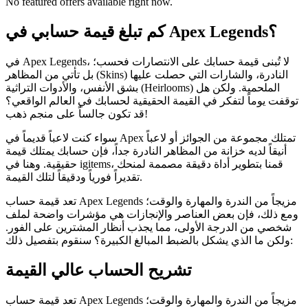
No featured offers available right now.
كم تبلغ قيمة حسابي في Apex Legends؟
في Apex Legends، لا تُبنى قيمة حسابك على الانتصارات فحسب؛
بل تأتي من المظاهر (Skins) النادرة، والشارات التي حصلت عليها
بشق الأنفس، والأدوات التراثية (Heirlooms) الملحمية. ولكن هل
توقفت يوماً لتفكر في القيمة الحقيقية لحسابك في العالم الواقعي؟
قد تكون جالساً على منجم ذهب!
سواء كنت لاعباً قديماً في Apex تمتلك مجموعة من الجوائز أو لاعباً
أنيقاً لديه خزانة من المظاهر النادرة جداً، فإن حسابك يمتلك قيمة
حقيقية. وهنا في igitems، قمنا بتطوير أداة دقيقة مصممة لمنحك
تقديراً فورياً ودقيقاً لتلك القيمة.
تعد قيمة حساب Apex Legends مزيجاً من الندرة والمهارة والوقت؛
ومع ذلك، فإن بعض العناصر والإنجازات هي مؤشرات واضحة لملف
شخصي من الدرجة الأولى، مما يجذب أنظار المشترين على الفور.
ولكن ما الذي يشكل بالضبط المبالغ الكبيرة؟ سنقوم بتفصيل ذلك:
تشريح الحساب عالي القيمة
تعد قيمة حساب Apex Legends مزيجاً من الندرة والمهارة والوقت؛