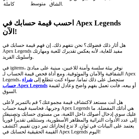
متوسط
الشاق.
كاملة
احسب قيمة حسابك في Apex Legends
الآن!
هل أثار ذلك فضولك؟ نحن نتفهم ذلك. إن فهم قيمة حسابك في
Apex Legends مفيد للغاية، لأنه يعكس تقديرك للعبة ومهارتك
وأسلوبك الفريد.
في igitems، نوفر بيئة سلسة وآمنة للاعبين، مبنية على مبادئ
الشفافية والأمان والموثوقية. ومع أداة فحص قيمة الحساب لـ Apex
Legends، ستحصل على ذلك تماماً. سواء كنت تتطلع إلى
شراء
أو بيعه، فأنت تعمل بفهم واضح وعادل لقيمة
حساب Apex Legends
السوق.
هل أنت مستعد لاكتشاف قيمة مجموعتك؟ قم بالتمرير لأعلى
وجربها، فحاسبة قيمة حساب Apex Legends هي أداتك المفضلة. ما
عليك سوى إدخال أصولك داخل اللعبة، من مستوى حسابك وتصنيفك
إلى عدد الأدوات التراثية والمظاهر الأسطورية، وستتلقى تقديراً فورياً
يعتمد على البيانات في ثوانٍ. لا تدع إنجازاتك تمر دون تقييم. اكتشف
القيمة الحقيقية لحسابك في Apex Legends اليوم!