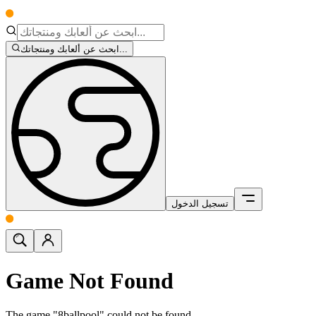
ابحث عن ألعابك ومنتجاتك...
تسجيل الدخول
Game Not Found
The game "8ballpool" could not be found.