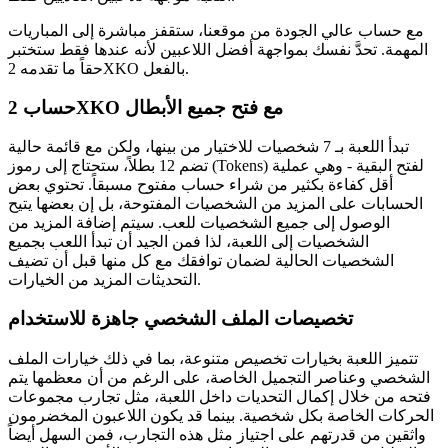
مع حساب عالي الجودة من موقعنا، ستقفز مباشرة إلى المباريات
المهمة. تحدَّ نفسك بمواجهة أفضل اللاعبين لأنه عندها فقط ستختبر
حقاً ما تقدمه 2XKO بالفعل.
حساب 2XKO مع فتح جميع الأبطال
تبدأ اللعبة بـ 7 شخصيات للاختيار من بينها، ولكن مع قائمة حالية
تضم 12 بطلاً، ستحتاج إلى رموز (Tokens) لفتح البقية - وهي عملية
أقل كفاءة بكثير من شراء حساب مفتوح مسبقاً. تحتوي بعض
الحسابات على المزيد من الشخصيات المفتوحة، بل إن بعضها يتيح
الوصول إلى جميع الشخصيات للعب. سيتم إضافة المزيد من
الشخصيات إلى اللعبة، لذا فمن الجيد أن تبدأ اللعب بجميع
الشخصيات الحالية لضمان توافقك مع كل منها قبل أن تضيف
التحديثات المزيد من الخيارات.
تخصيصات الملف الشخصي جاهزة للاستخدام
تتميز اللعبة بخيارات تخصيص متنوعة، بما في ذلك خيارات الملف
الشخصي وعناصر التجميل الخاصة، على الرغم من أن معظمها يتم
فتحه من خلال إكمال التحديات داخل اللعبة، مثل تجارب مجموعات
الحركات الخاصة بكل شخصية. بينما قد يكون اللاعبون المخضرمون
واثقين من قدرتهم على اجتياز مثل هذه التجارب، فمن السهل أيضاً