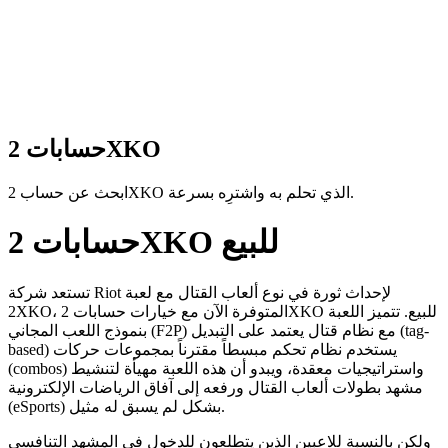
حسابات 2XKO
ابحث عن حساب 2XKO الذي تحلم به واشترِه بسرعة.
حسابات 2XKO للبيع
تستعد شركة Riot لإحداث ثورة في نوع ألعاب القتال مع لعبة
2XKO، المتوفرة الآن مع خيارات حسابات 2XKO للبيع. تتميز اللعبة
بنموذج اللعب المجاني (F2P) مع نظام قتال يعتمد على التبديل (tag-
based) يستخدم نظام تحكم مبسطاً مقترناً بمجموعات حركات
(combos) واستراتيجيات معقدة، ويبدو أن هذه اللعبة مهيأة لتنشيط
مشهد بطولات ألعاب القتال ورفعه إلى آفاق الرياضات الإلكترونية
(eSports) بشكل لم يسبق له مثيل.
ولكن بالنسبة للاعبين الذين يتطلعون للدخول في المشهد التنافسي