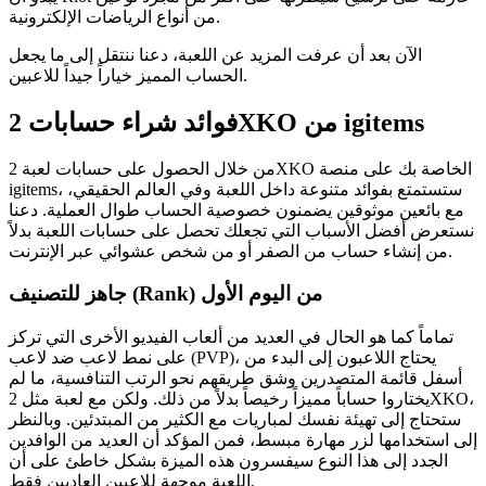
من أنواع الرياضات الإلكترونية.
الآن بعد أن عرفت المزيد عن اللعبة، دعنا ننتقل إلى ما يجعل
الحساب المميز خياراً جيداً للاعبين.
فوائد شراء حسابات 2XKO من igitems
من خلال الحصول على حسابات لعبة 2XKO الخاصة بك على منصة
igitems، ستستمتع بفوائد متنوعة داخل اللعبة وفي العالم الحقيقي،
مع بائعين موثوقين يضمنون خصوصية الحساب طوال العملية. دعنا
نستعرض أفضل الأسباب التي تجعلك تحصل على حسابات اللعبة بدلاً
من إنشاء حساب من الصفر أو من شخص عشوائي عبر الإنترنت.
جاهز للتصنيف (Rank) من اليوم الأول
تماماً كما هو الحال في العديد من ألعاب الفيديو الأخرى التي تركز
على نمط لاعب ضد لاعب (PVP)، يحتاج اللاعبون إلى البدء من
أسفل قائمة المتصدرين وشق طريقهم نحو الرتب التنافسية، ما لم
يختاروا حساباً مميزاً رخيصاً بدلاً من ذلك. ولكن مع لعبة مثل 2XKO،
ستحتاج إلى تهيئة نفسك لمباريات مع الكثير من المبتدئين. وبالنظر
إلى استخدامها لزر مهارة مبسط، فمن المؤكد أن العديد من الوافدين
الجدد إلى هذا النوع سيفسرون هذه الميزة بشكل خاطئ على أن
اللعبة موجهة للاعبين العاديين فقط.