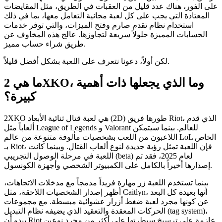
على الفور، هناك عدد قليل من العقبات في الطريق، مثل المقايضات
المعتادة التي يجب على كل لعبة مجانية التعامل معها، بما في ذلك
استخدام نظام تقدم صارم وفتح الميزات، والتي توفر خدمات
الحسابات المميزة حلولاً سريعة لتجاوزها. عالج هذه المخاوف عن
طريق شراء حساب مميز.
لكن أولاً، دعونا نتعرف على اللعبة بشكل أفضل قليلاً.
ما هي 2XKO، وما الذي يجعلها ذات أهمية
كبيرة؟
2XKO هي لعبة قتال ثنائية الأبعاد (2D) طورها فريق Riot، الذي قدم
ألعاباً مثل League of Legends و Valorant للعالم. بينما سيتمكن
اللاعبون من اللعب بشخصيات مألوفة متنوعة من عالم LoL الخاص
بـ Riot، فإن اللعبة تمثل رؤية جديدة لنوع ألعاب القتال. وبينما كانت
اللعبة في مرحلة الوصول التجريبي (beta) لعام 2025، فقد تم
إصدارها أخيراً بالكامل على الكمبيوتر الشخصي وأجهزة الكونسول.
بينما تستخدم اللعبة زر مهارة فريداً مدمجاً مع مدخلات الاتجاهات،
أظهر إصدار الشخصيات اللاحقة، مثل Caitlyn، أنها بعيدة كل البعد
عن كونها مجرد لعبة ضغط أزرار عشوائية مبسطة. مع مجموعات
الحركات المعقدة والتعقيد الذي يضيفه نظام التبديل (tag system)،
يبدو أن Riot عازمة على ترسيخ سيطرتها على أكثر من مجرد نوعين